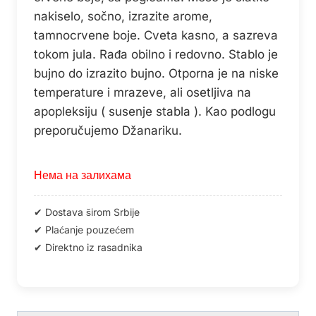
nakiselo, sočno, izrazite arome,
tamnocrvene boje. Cveta kasno, a sazreva
tokom jula. Rađa obilno i redovno. Stablo je
bujno do izrazito bujno. Otporna je na niske
temperature i mrazeve, ali osetljiva na
apopleksiju ( susenje stabla ). Kao podlogu
preporučujemo Džanariku.
Нема на залихама