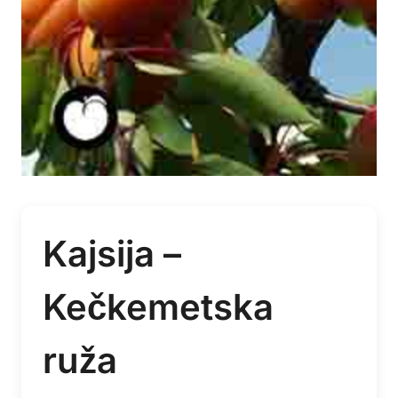
Kajsija –
Kečkemetska
ruža