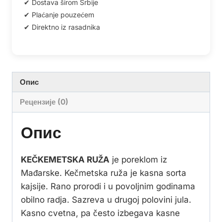
Опис
Рецензије (0)
Опис
KEČKEMETSKA RUŽA
je poreklom iz
Mađarske. Kečmetska ruža je kasna sorta
kajsije. Rano prorodi i u povoljnim godinama
obilno radja. Sazreva u drugoj polovini jula.
Kasno cvetna, pa često izbegava kasne