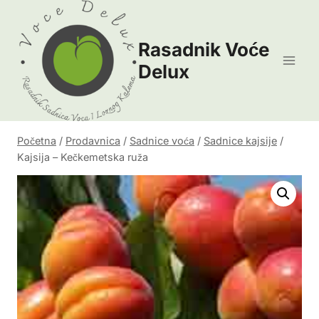
Skip
to
Rasadnik Voće
content
Delux
Početna
/
Prodavnica
/
Sadnice voća
/
Sadnice kajsije
/
Kajsija – Kečkemetska ruža