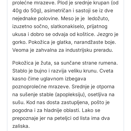
prolećne mrazeve. Plod je srednje krupan (od
40g do 50g), asimetričan i sastoji se iz dve
nejednake polovine. Meso je je ledožuto,
izuzetno sočno, slatkonakiselo, prijatnog
ukusa i dobro se odvaja od koštice. Jezgro je
gorko. Pokožica je glatka, narandžaste boje.
Veoma je zahvalna za industrijsku preradu.
Pokožica je žuta, sa sunčane strane rumena.
Stablo je bujno i razvija veliku krunu. Cveta
kasno čime uglavnom izbegava
poznoprolećne mrazeve. Srednje je otporna
na sušenje stable (apopleksiju), osetljiva na
sušu. Kod nas dosta zastupljena, pošto je
pogodna i za hladnije oblasti. Lako se
prepoznaje jer na peteljci od lista ima dva
zaliska.