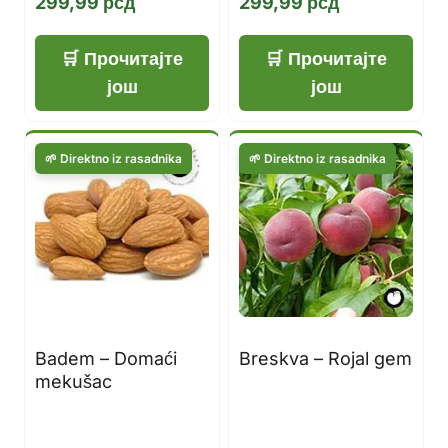
299,99
рсд
299,99
рсд
Прочитајте
Прочитајте
још
још
Badem – Domaći
Breskva – Rojal gem
mekušac