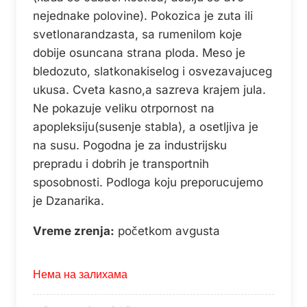
nejednake polovine). Pokozica je zuta ili
svetlonarandzasta, sa rumenilom koje
dobije osuncana strana ploda. Meso je
bledozuto, slatkonakiselog i osvezavajuceg
ukusa. Cveta kasno,a sazreva krajem jula.
Ne pokazuje veliku otrpornost na
apopleksiju(susenje stabla), a osetljiva je
na susu. Pogodna je za industrijsku
prepradu i dobrih je transportnih
sposobnosti. Podloga koju preporucujemo
je Dzanarika.
Vreme zrenja:
početkom avgusta
Нема на залихама