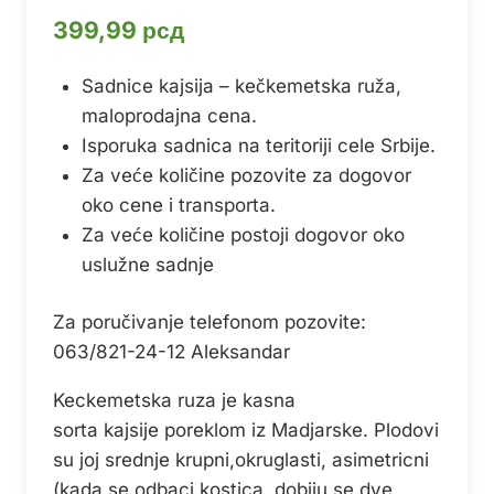
399,99
рсд
Sadnice kajsija – kečkemetska ruža,
maloprodajna cena.
Isporuka sadnica na teritoriji cele Srbije.
Za veće količine pozovite za dogovor
oko cene i transporta.
Za veće količine postoji dogovor oko
uslužne sadnje
Za poručivanje telefonom pozovite:
063/821-24-12 Aleksandar
Keckemetska ruza je kasna
sorta kajsije poreklom iz Madjarske. Plodovi
su joj srednje krupni,okruglasti, asimetricni
(kada se odbaci kostica, dobiju se dve