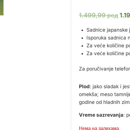
Ор
1.499,99
рсд
1.1
це
Sadnice japanske 
је
Isporuka sadnica na 
бил
Za veće količine p
1.4
Za veće količine p
Za poručivanje telef
Plod
: jako sladak i je
omekša; meso tamnije-
godine od hladnih zim
Vreme sazrevanja
: 
Нема на залихама