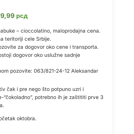
игинална
Тренутна
99,99
рсд
на
цена
jabuke – cioccolatino, maloprodajna cena.
је:
teritoriji cele Srbije.
а:
1.199,99 рсд.
ozovite za dogovor oko cene i transporta.
99,99 рсд.
ostoji dogovor oko uslužne sadnje
onom pozovite: 063/821-24-12 Aleksandar
stiv čak i pre nego što potpuno uzri i
“čokoladno”, potrebno ih je zaštititi prve 3
a.
početak oktobra.