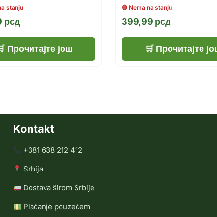
9
рсд
399,99
рсд
Прочитајте још
Прочитајте јо
Kontakt
+381 638 212 412
Srbija
Dostava širom Srbije
Plaćanje pouzećem