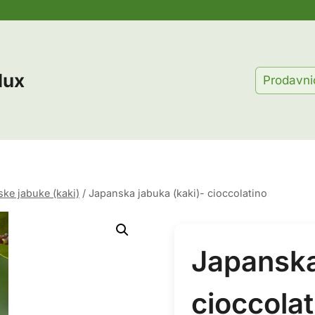
lux
Prodavni
ke jabuke (kaki)
/
Japanska jabuka (kaki)- cioccolatino
Japanska
cioccolat