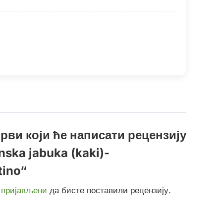
рви који ће написати рецензију
nska jabuka (kaki)-
tino“
и
пријављени
да бисте поставили рецензију.