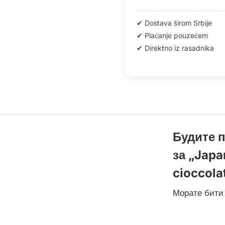
Будите п
за „Japa
cioccola
Морате бит