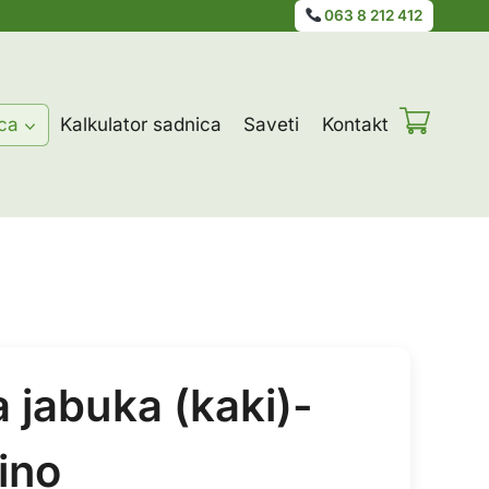
063 8 212 412
ca
Kalkulator sadnica
Saveti
Kontakt
 jabuka (kaki)-
ino