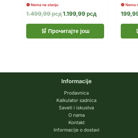
Оригинална
Тренутна
1.499,99
рсд
1.199,99
рсд
199,9
цена
цена
је
је:
Прочитајте још
била:
1.199,99 рсд.
1.499,99 рсд.
Informacije
Prodavnica
Kalkulator sadnica
Saveti i iskustva
O nama
Kontakt
Informacije o dostavi