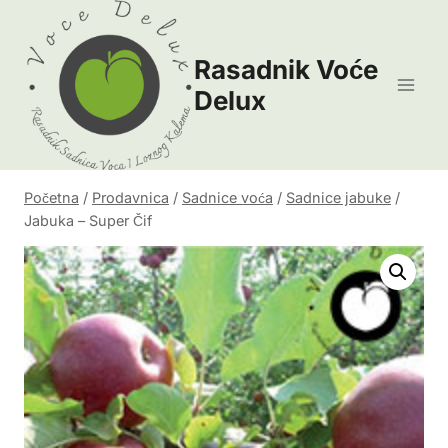
Skip
to
Rasadnik Voće
content
Delux
Početna
/
Prodavnica
/
Sadnice voća
/
Sadnice jabuke
/
Jabuka – Super Čif