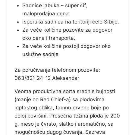
Sadnice jabuke – super čif,
maloprodajna cena.
Isporuka sadnica na teritoriji cele Srbije.
Za veće količine pozovite za dogovor
oko cene i transporta.
Za veće količine postoji dogovor oko
uslužne sadnje
Za poručivanje telefonom pozovite:
063/821-24-12 Aleksandar
Veoma produktivna sorta srednje bujnosti
(manje od Red Chief-a) sa plodovima
loptastog oblika, tamno crvene boje po
celoj površini. Prosečna težina ploda je 200
g, meso je čvrsto, slatko i aromatično, sa
mogućnošću dugog čuvanja. Sazreva