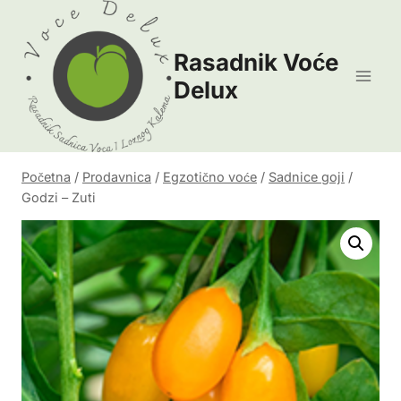
Skip
to
Rasadnik Voće
content
Delux
Početna
/
Prodavnica
/
Egzotično voće
/
Sadnice goji
/
Godzi – Zuti