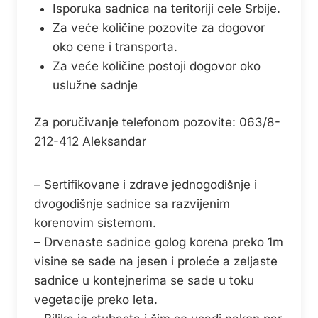
Isporuka sadnica na teritoriji cele Srbije.
Za veće količine pozovite za dogovor
oko cene i transporta.
Za veće količine postoji dogovor oko
uslužne sadnje
Za poručivanje telefonom pozovite: 063/8-
212-412 Aleksandar
– Sertifikovane i zdrave jednogodišnje i
dvogodišnje sadnice sa razvijenim
korenovim sistemom.
– Drvenaste sadnice golog korena preko 1m
visine se sade na jesen i proleće a zeljaste
sadnice u kontejnerima se sade u toku
vegetacije preko leta.