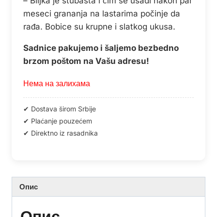
– Biljka je stubasta i čim se usadi nakon par
meseci grananja na lastarima počinje da
rađa. Bobice su krupne i slatkog ukusa.
Sadnice pakujemo i šaljemo bezbedno
brzom poštom na Vašu adresu!
Нема на залихама
Опис
Опис