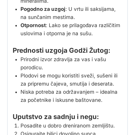
mineralima.
Pogodno za uzgoj
: U vrtu ili saksijama,
na sunčanim mestima.
Otpornost
: Lako se prilagođava različitim
uslovima i otporna je na sušu.
Prednosti uzgoja Godži Žutog:
Prirodni izvor zdravlja za vas i vašu
porodicu.
Plodovi se mogu koristiti sveži, sušeni ili
za pripremu čajeva, smutija i deserata.
Niska potreba za održavanjem – idealna
za početnike i iskusne baštovane.
Uputstvo za sadnju i negu:
Posadite u dobro dreniranom zemljištu.
Osigurajte biljci dovoljno sunca.