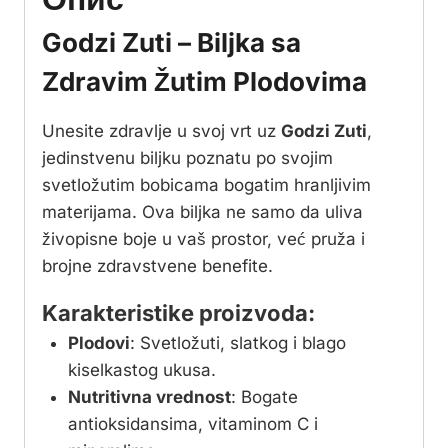
Godzi Zuti – Biljka sa
Zdravim Žutim Plodovima
Unesite zdravlje u svoj vrt uz
Godzi Zuti
,
jedinstvenu biljku poznatu po svojim
svetložutim bobicama bogatim hranljivim
materijama. Ova biljka ne samo da uliva
živopisne boje u vaš prostor, već pruža i
brojne zdravstvene benefite.
Karakteristike proizvoda:
Plodovi
: Svetložuti, slatkog i blago
kiselkastog ukusa.
Nutritivna vrednost
: Bogate
antioksidansima, vitaminom C i