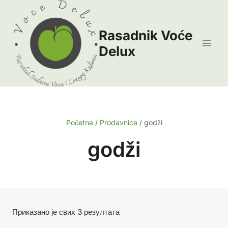
Skip
to
Rasadnik Voće
content
Delux
Početna
/
Prodavnica
/
godži
godži
Сортирано
Приказано је свих 3 резултата
по