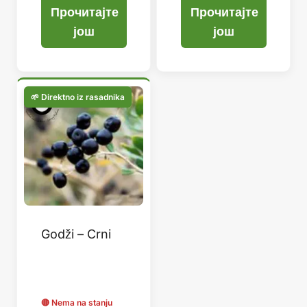
Прочитајте
Прочитајте
још
још
Godži – Crni