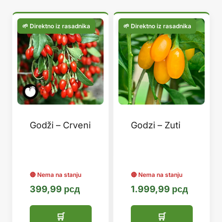
популарности
Godži – Crveni
Godzi – Zuti
399,99
рсд
1.999,99
рсд