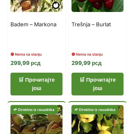
Badem – Markona
Trešnja – Burlat
299,99
рсд
299,99
рсд
Прочитајте
Прочитајте
још
још