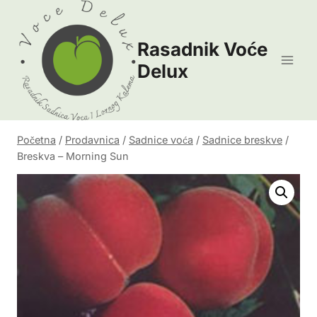
Skip
to
Rasadnik Voće
content
Delux
Početna
/
Prodavnica
/
Sadnice voća
/
Sadnice breskve
/
Breskva – Morning Sun