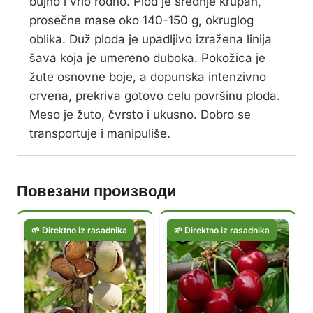
bujno i vrlo rodno. Plod je srednje krupan,
prosečne mase oko 140-150 g, okruglog
oblika. Duž ploda je upadljivo izražena linija
šava koja je umereno duboka. Pokožica je
žute osnovne boje, a dopunska intenzivno
crvena, prekriva gotovo celu površinu ploda.
Meso je žuto, čvrsto i ukusno. Dobro se
transportuje i manipuliše.
Повезани производи