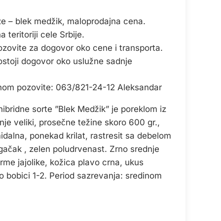
ze – blek medžik, maloprodajna cena.
teritoriji cele Srbije.
ozovite za dogovor oko cene i transporta.
ostoji dogovor oko uslužne sadnje
onom pozovite: 063/821-24-12 Aleksandar
hibridne sorte ”Blek Medžik” je poreklom iz
je veliki, prosečne težine skoro 600 gr.,
idalna, ponekad krilat, rastresit sa debelom
gačak , zelen poludrvenast. Zrno srednje
rme jajolike, kožica plavo crna, ukus
 bobici 1-2. Period sazrevanja: sredinom