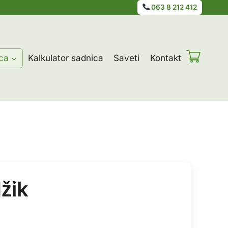
063 8 212 412
ca
Kalkulator sadnica
Saveti
Kontakt
žik