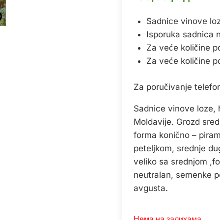
Sadnice vinove lo
Isporuka sadnica na 
Za veće količine p
Za veće količine p
Za poručivanje telef
Sadnice vinove loze, 
Moldavije. Grozd sredn
forma konično – piram
peteljkom, srednje du
veliko sa srednjom ,fo
neutralan, semenke po
avgusta.
Нема на залихама