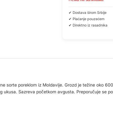
ne sorte poreklom iz Moldavije. Grozd je težine oko 600 
anog ukusa. Sazreva početkom avgusta. Preporučuje se p