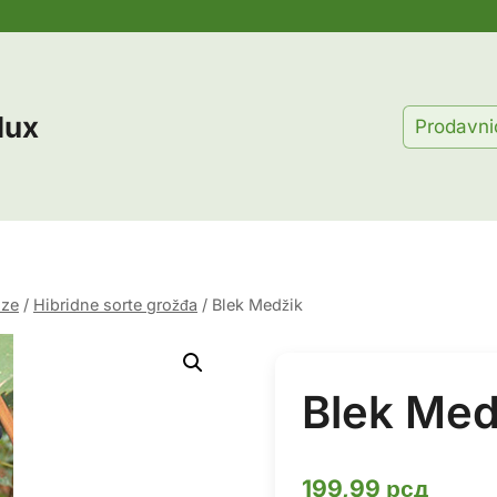
lux
Prodavni
oze
/
Hibridne sorte grožđa
/
Blek Medžik
Blek Med
199,99
рсд