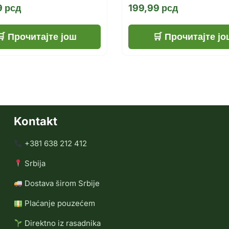
9
рсд
199,99
рсд
Прочитајте још
Прочитајте јо
Kontakt
+381 638 212 412
Srbija
Dostava širom Srbije
Plaćanje pouzećem
Direktno iz rasadnika