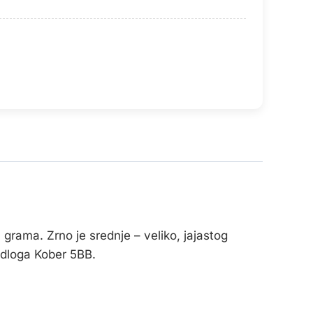
grama. Zrno je srednje – veliko, jajastog
odloga Kober 5BB.