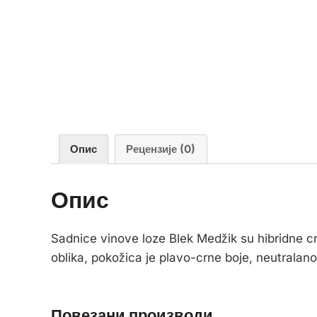
Опис
Рецензије (0)
Опис
Sadnice vinove loze Blek Medžik su hibridne cr
oblika, pokožica je plavo-crne boje, neutral
Повезани производи