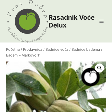
Skip
to
Rasadnik Voće
content
Delux
Početna
/
Prodavnica
/
Sadnice voća
/
Sadnice badema
/
Badem – Markovo 11