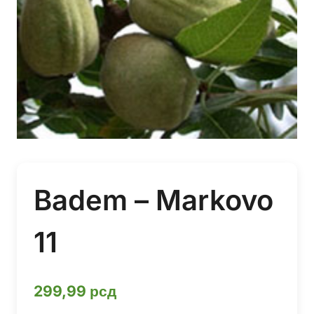
Badem – Markovo
11
299,99
рсд