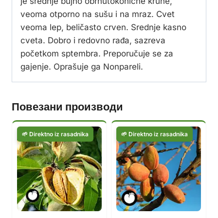
je srednje bujno obrnutokonicne krune,
veoma otporno na sušu i na mraz. Cvet
veoma lep, beličasto crven. Srednje kasno
cveta. Dobro i redovno rađa, sazreva
početkom sptembra. Preporučuje se za
gajenje. Oprašuje ga Nonpareli.
Повезани производи