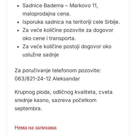
Sadnice Badema – Markovo 11,
maloprodajna cena.
Isporuka sadnica na teritoriji cele Srbije.
Za veće količine pozovite za dogovor
oko cene i transporta.
Za veće količine postoji dogovor oko
uslužne sadnje
Za poručivanje telefonom pozovite:
063/821-24-12 Aleksandar
Krupnog ploda, odličnog kvaliteta, cveta
srednje kasno, sazreva početkom
septembra.
Нема на залихама