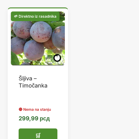
Šljiva –
Timočanka
299,99
рсд