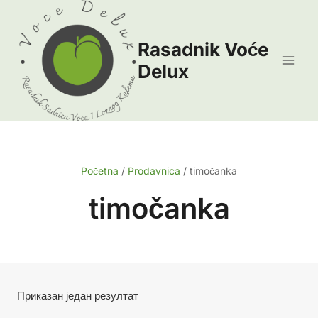
Skip
to
Rasadnik Voće
content
Delux
Početna
/
Prodavnica
/
timočanka
timočanka
Приказан један резултат