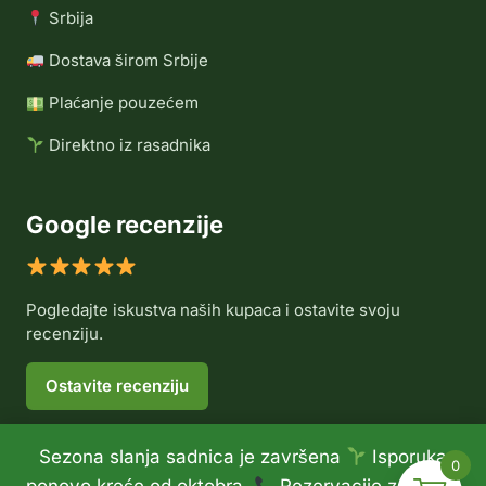
Srbija
Dostava širom Srbije
Plaćanje pouzećem
Direktno iz rasadnika
Google recenzije
Pogledajte iskustva naših kupaca i ostavite svoju
recenziju.
Ostavite recenziju
Sezona slanja sadnica je završena
Isporuka
0
© 2026 Rasadnik Voće Delux •
Politika privatnosti
•