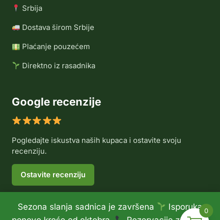
Srbija
Dostava širom Srbije
Plaćanje pouzećem
Direktno iz rasadnika
Google recenzije
Pogledajte iskustva naših kupaca i ostavite svoju
recenziju.
Ostavite recenziju
Sezona slanja sadnica je završena
Isporuka
0
© 2026 Rasadnik Voće Delux •
Politika privatnosti
•