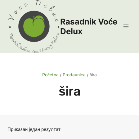
Skip
to
Rasadnik Voće
content
Delux
Početna
/
Prodavnica
/
šira
šira
Приказан један резултат