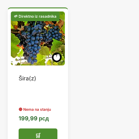
Šira(z)
199,99
рсд