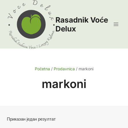
Skip
to
Rasadnik Voće
content
Delux
Početna
/
Prodavnica
/
markoni
markoni
Приказан један резултат