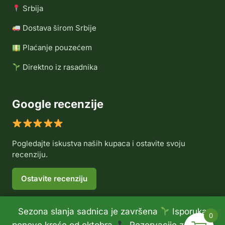
Srbija
Dostava širom Srbije
Plaćanje pouzećem
Direktno iz rasadnika
Google recenzije
Pogledajte iskustva naših kupaca i ostavite svoju
recenziju.
Ostavite recenziju
Sezona slanja sadnica je završena
Isporuka
0
© 2026 Rasadnik Voće Delux •
Politika privatnosti
•