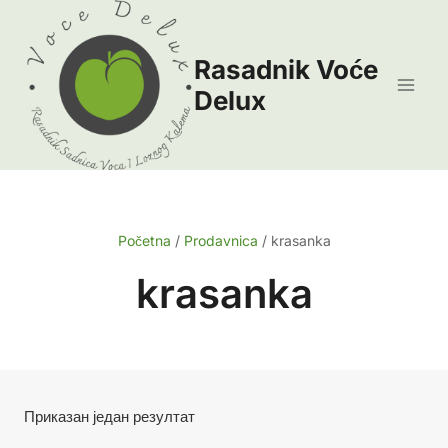
Skip
to
Rasadnik Voće
content
Delux
Početna
/
Prodavnica
/
krasanka
krasanka
Приказан један резултат