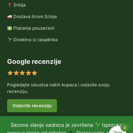
Srbija
Dostava širom Srbije
Plaćanje pouzećem
Direktno iz rasadnika
Google recenzije
Pogledajte iskustva naših kupaca i ostavite svoju
recenziju.
Ostavite recenziju
Sezona slanja sadnica je završena
Isporuka
0
© 2026 Rasadnik Voće Delux •
Politika privatnosti
•