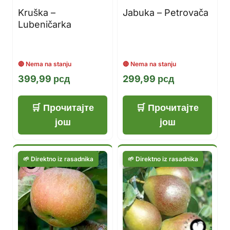
Kruška –
Jabuka – Petrovača
Lubeničarka
399,99
рсд
299,99
рсд
Прочитајте
Прочитајте
још
још