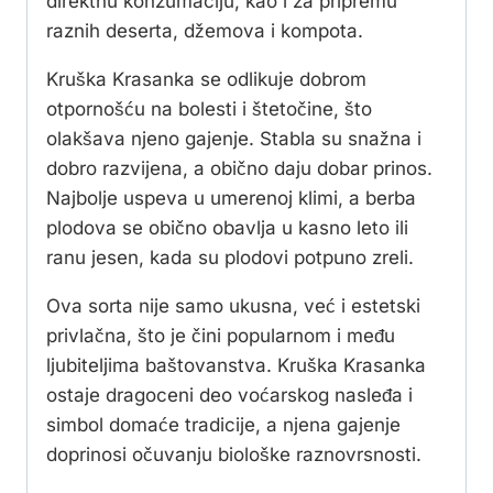
direktnu konzumaciju, kao i za pripremu
raznih deserta, džemova i kompota.
Kruška Krasanka se odlikuje dobrom
otpornošću na bolesti i štetočine, što
olakšava njeno gajenje. Stabla su snažna i
dobro razvijena, a obično daju dobar prinos.
Najbolje uspeva u umerenoj klimi, a berba
plodova se obično obavlja u kasno leto ili
ranu jesen, kada su plodovi potpuno zreli.
Ova sorta nije samo ukusna, već i estetski
privlačna, što je čini popularnom i među
ljubiteljima baštovanstva. Kruška Krasanka
ostaje dragoceni deo voćarskog nasleđa i
simbol domaće tradicije, a njena gajenje
doprinosi očuvanju biološke raznovrsnosti.