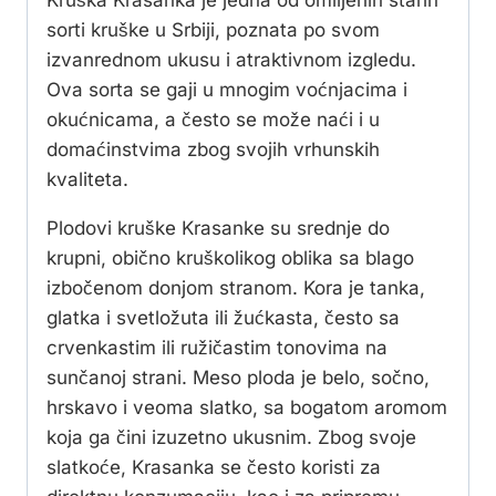
Kruška Krasanka je jedna od omiljenih starih
sorti kruške u Srbiji, poznata po svom
izvanrednom ukusu i atraktivnom izgledu.
Ova sorta se gaji u mnogim voćnjacima i
okućnicama, a često se može naći i u
domaćinstvima zbog svojih vrhunskih
kvaliteta.
Plodovi kruške Krasanke su srednje do
krupni, obično kruškolikog oblika sa blago
izbočenom donjom stranom. Kora je tanka,
glatka i svetložuta ili žućkasta, često sa
crvenkastim ili ružičastim tonovima na
sunčanoj strani. Meso ploda je belo, sočno,
hrskavo i veoma slatko, sa bogatom aromom
koja ga čini izuzetno ukusnim. Zbog svoje
slatkoće, Krasanka se često koristi za