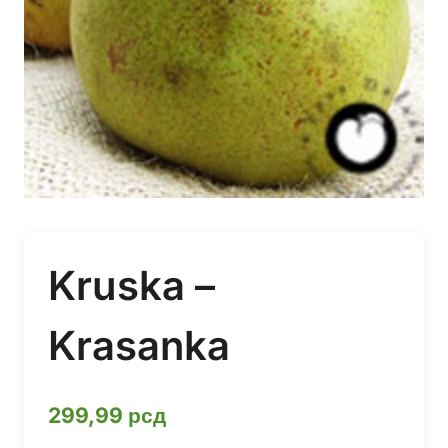
Kruska –
Krasanka
299,99
рсд