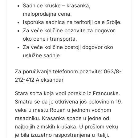
Sadnice kruske – krasanka,
maloprodajna cena.
Isporuka sadnica na teritoriji cele Srbije.
Za veće količine pozovite za dogovor
oko cene i transporta.
Za veće količine postoji dogovor oko
uslužne sadnje
Za poručivanje telefonom pozovite: 063/8-
212-412 Aleksandar
Stara sorta koja vodi poreklo iz Francuske.
Smatra se da je otkrivena još polovinom 19.
veka u mestu Rouen u jednom voćnom
rasadniku. Krasanka spade u jedne od
najboljih zimskih krušaka. U prošlom veku
je bila izuzetno raspostranjena u Italiji.