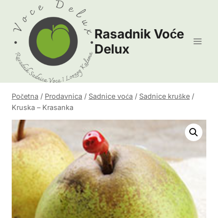
Skip
to
Rasadnik Voće
content
Delux
Početna
/
Prodavnica
/
Sadnice voća
/
Sadnice kruške
/
Kruska – Krasanka