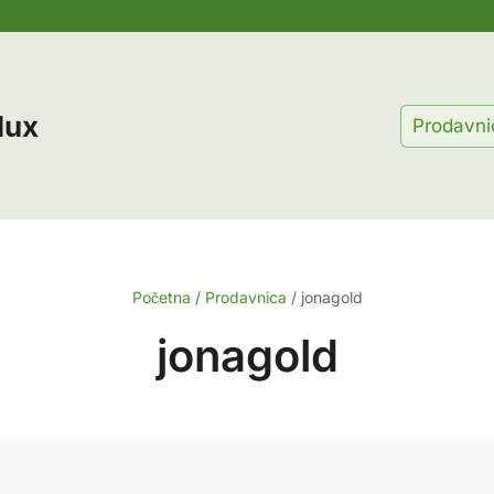
lux
Prodavni
Početna
/
Prodavnica
/
jonagold
jonagold