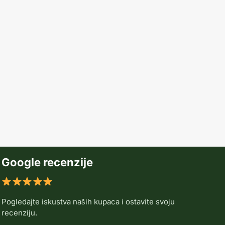
Google recenzije
Pogledajte iskustva naših kupaca i ostavite svoju
recenziju.