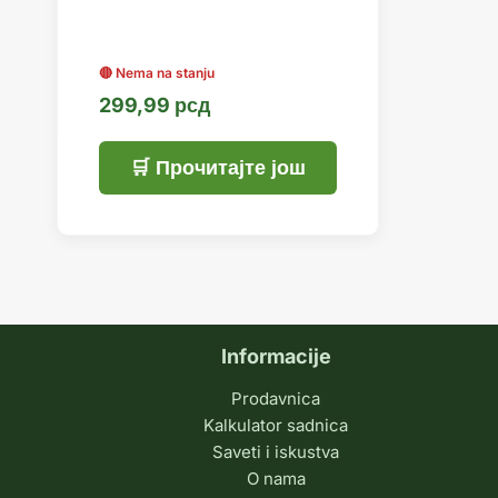
299,99
рсд
Прочитајте још
Informacije
Prodavnica
Kalkulator sadnica
Saveti i iskustva
O nama