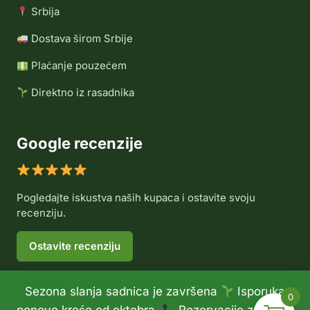
Srbija
Dostava širom Srbije
Plaćanje pouzećem
Direktno iz rasadnika
Google recenzije
Pogledajte iskustva naših kupaca i ostavite svoju
recenziju.
Ostavite recenziju
Sezona slanja sadnica je završena
Isporuka
0
© 2026 Rasadnik Voće Delux •
Politika privatnosti
•