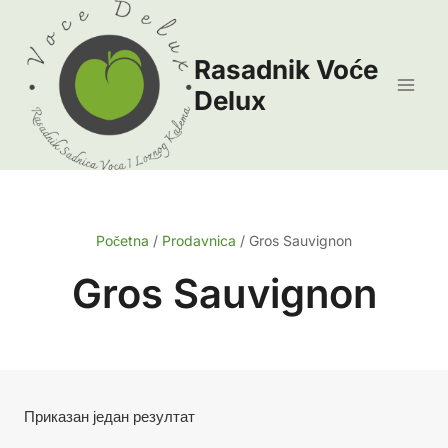
Skip
to
Rasadnik Voće
content
Delux
Početna
/
Prodavnica
/
Gros Sauvignon
Gros Sauvignon
Приказан један резултат