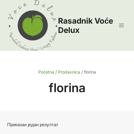
Skip
to
Rasadnik Voće
content
Delux
Početna
/
Prodavnica
/
florina
florina
Приказан један резултат