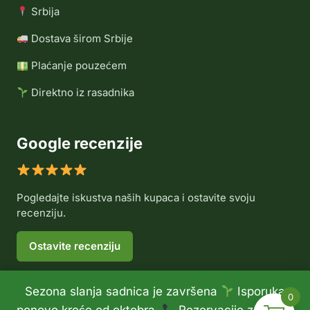
Srbija
Dostava širom Srbije
Plaćanje pouzećem
Direktno iz rasadnika
Google recenzije
Pogledajte iskustva naših kupaca i ostavite svoju
recenziju.
Ostavite recenziju
Sezona slanja sadnica je završena
Isporuka
0
© 2026 Rasadnik Voće Delux •
Politika privatnosti
•