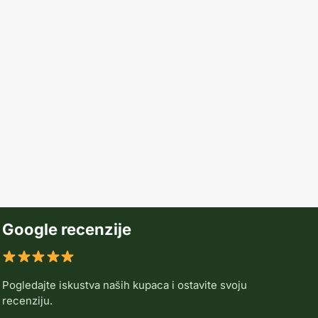
Google recenzije
Pogledajte iskustva naših kupaca i ostavite svoju
recenziju.