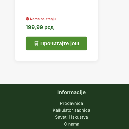
199,99
рсд
Прочитајте још
Informacije
Prodavnica
Kalkulator sadnica
Saveti i iskustva
O nama