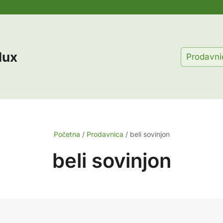
lux
Prodavni
Početna
/
Prodavnica
/
beli sovinjon
beli sovinjon