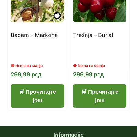
Badem – Markona
Trešnja – Burlat
299,99
рсд
299,99
рсд
Прочитајте
Прочитајте
још
још
Informacije