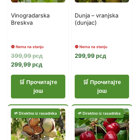
Vinogradarska
Dunja – vranjska
Breskva
(dunjac)
Оригинална
399,99
рсд
299,99
рсд
Тренутна
цена
299,99
рсд
цена
је
је:
била:
Прочитајте
Прочитајте
299,99 рсд.
399,99 рсд.
још
још