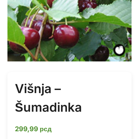
Višnja –
Šumadinka
299,99
рсд