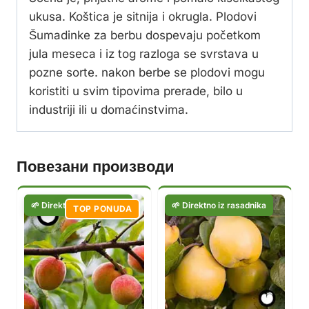
ukusa. Koštica je sitnija i okrugla. Plodovi
Šumadinke za berbu dospevaju početkom
jula meseca i iz tog razloga se svrstava u
pozne sorte. nakon berbe se plodovi mogu
koristiti u svim tipovima prerade, bilo u
industriji ili u domaćinstvima.
Повезани производи
TOP PONUDA