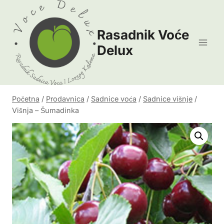
Skip
to
Rasadnik Voće
content
Delux
Početna
/
Prodavnica
/
Sadnice voća
/
Sadnice višnje
/
Višnja – Šumadinka