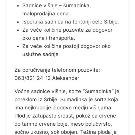
Sadnice višnje – šumadinka,
maloprodajna cena.
Isporuka sadnica na teritoriji cele Srbije.
Za veće količine pozovite za dogovor
oko cene i transporta.
Za veće količine postoji dogovor oko
uslužne sadnje
Za poručivanje telefonom pozovite:
063/821-24-12 Aleksandar
Voćne sadnice višnje, sorte ”Šumadinka” je
poreklom iz Srbije. Šumadinka je sorta koja
ima nejkrupnije plodove medju višnjama.
Plod je zatupasto srcast, pokožica crvene
do tamno crvene boje, meso polučvrsto,
sočno ukusno, sok obojen. Težina ploda je