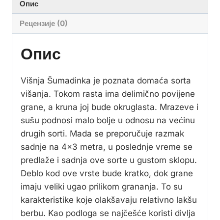
Опис
Рецензије (0)
Опис
Višnja Šumadinka je poznata domaća sorta
višanja. Tokom rasta ima delimično povijene
grane, a kruna joj bude okruglasta. Mrazeve i
sušu podnosi malo bolje u odnosu na većinu
drugih sorti. Mada se preporučuje razmak
sadnje na 4×3 metra, u poslednje vreme se
predlaže i sadnja ove sorte u gustom sklopu.
Deblo kod ove vrste bude kratko, dok grane
imaju veliki ugao prilikom grananja. To su
karakteristike koje olakšavaju relativno lakšu
berbu. Kao podloga se najčešće koristi divlja