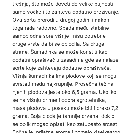
trešnja, što može doveti do velike bujnosti
same voćke i to zahteva dodatno orezivanje.
Ova sorta prorodi u drugoj godini i nakon
toga rađa redovno. Spada među stabilne
samoplodne sore višnje i nisu potrebne
druge vrste da bi se oplodila. Sa druge
strane, Šumadinka se može koristiti kao
dodatni oprašivač u zasadima gde se nalaze
sorte koje zahtevaju dodatne oprašivače.
Višnja šumadinka ima plodove koji se mogu
svrstati među najkrupnije. Prosečna težina
njenih plodova jeste oko 6,5 grama. Ukoliko
se na višnju primeni dobra agrotehnika,
masa plodova u poseku može biti i preko 7,2
grama. Boja ploda je tamnije crvena, dok bi
se oblik mogao opisati kao zatupasto srcast.
Sočna je, prijatne arome i pomalo kiselkastog