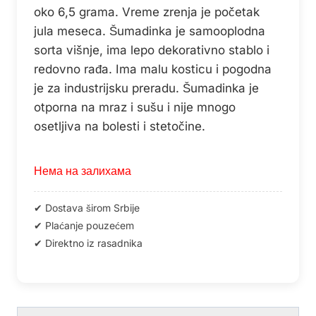
oko 6,5 grama. Vreme zrenja je početak
jula meseca. Šumadinka je samooplodna
sorta višnje, ima lepo dekorativno stablo i
redovno rađa. Ima malu kosticu i pogodna
je za industrijsku preradu. Šumadinka je
otporna na mraz i sušu i nije mnogo
osetljiva na bolesti i stetočine.
Нема на залихама