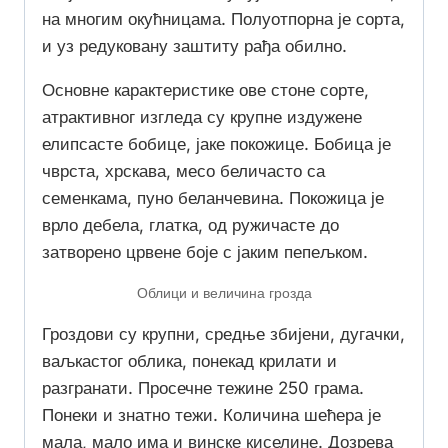
на многим окућницама. Полуотпорна је сорта,
и уз редуковану заштиту рађа обилно.
Основне карактеристике ове стоне сорте,
атрактивног изгледа су крупне издужене
елипсасте бобице, јаке покожице. Бобица је
чврста, хрскава, месо беличасто са
семенкама, пуно беланчевина. Покожица је
врло дебела, глатка, од ружичасте до
затворено црвене боје с јаким пепељком.
Облици и величина грозда
Гроздови су крупни, средње збијени, дугачки,
ваљкастог облика, понекад крилати и
разгранати. Просечне тежине 250 грама.
Понеки и знатно тежи. Количина шећера је
мала, мало има и винске киселине. Дозрева