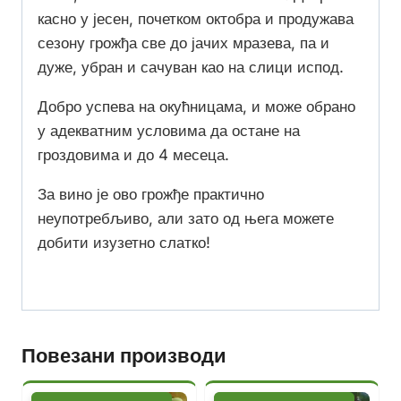
касно у јесен, почетком октобра и продужава
сезону грожђа све до јачих мразева, па и
дуже, убран и сачуван као на слици испод.
Добро успева на окућницама, и може обрано
у адекватним условима да остане на
гроздовима и до 4 месеца.
За вино је ово грожђе практично
неупотребљиво, али зато од њега можете
добити изузетно слатко!
Повезани производи