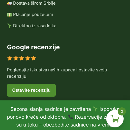
Dostava širom Srbije
Plaćanje pouzećem
Direktno iz rasadnika
Google recenzije
Pogledajte iskustva naših kupaca i ostavite svoju
recenziju.
Ostavite recenziju
Sezona slanja sadnica je završena
Isporuka
0
© 2026 Rasadnik Voće Delux •
Politika privatnosti
•
ponovo kreće od oktobra.
Rezervacije za jesen
Politika refundiranja
su u toku – obezbedite sadnice na vreme.