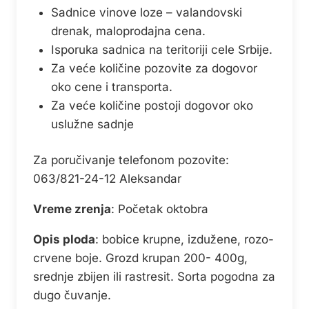
Sadnice vinove loze – valandovski
drenak, maloprodajna cena.
Isporuka sadnica na teritoriji cele Srbije.
Za veće količine pozovite za dogovor
oko cene i transporta.
Za veće količine postoji dogovor oko
uslužne sadnje
Za poručivanje telefonom pozovite:
063/821-24-12 Aleksandar
Vreme zrenja
: Početak oktobra
Opis ploda
: bobice krupne, izdužene, rozo-
crvene boje. Grozd krupan 200- 400g,
srednje zbijen ili rastresit. Sorta pogodna za
dugo čuvanje.