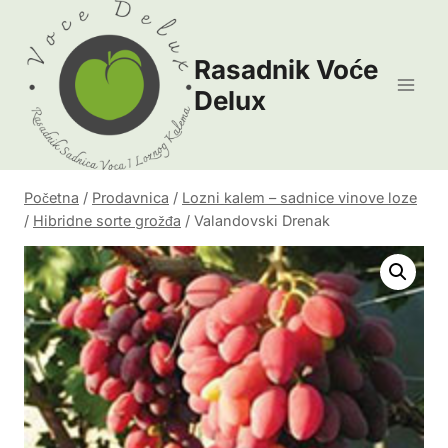
Skip
to
Rasadnik Voće
content
Delux
Početna
/
Prodavnica
/
Lozni kalem – sadnice vinove loze
/
Hibridne sorte grožđa
/
Valandovski Drenak