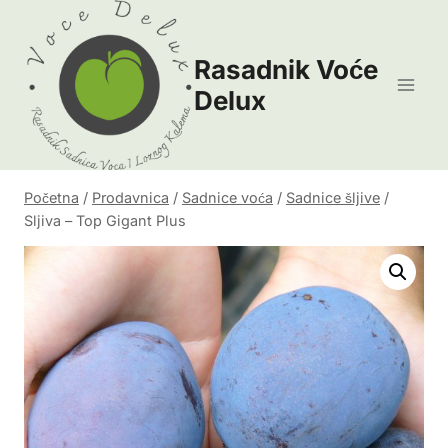
Skip
to
Rasadnik Voće
content
Delux
Početna
/
Prodavnica
/
Sadnice voća
/
Sadnice šljive
/
Sljiva – Top Gigant Plus