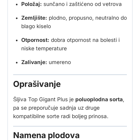
Položaj:
sunčano i zaštićeno od vetrova
Zemljište:
plodno, propusno, neutralno do
blago kiselo
Otpornost:
dobra otpornost na bolesti i
niske temperature
Zalivanje:
umereno
Oprašivanje
Šljiva Top Gigant Plus je
poluoplodna sorta
,
pa se preporučuje sadnja uz druge
kompatibilne sorte radi boljeg prinosa.
Namena plodova