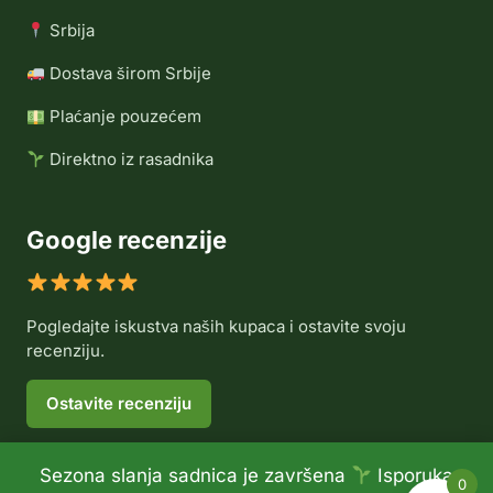
Srbija
Dostava širom Srbije
Plaćanje pouzećem
Direktno iz rasadnika
Google recenzije
Pogledajte iskustva naših kupaca i ostavite svoju
recenziju.
Ostavite recenziju
Sezona slanja sadnica je završena
Isporuka
0