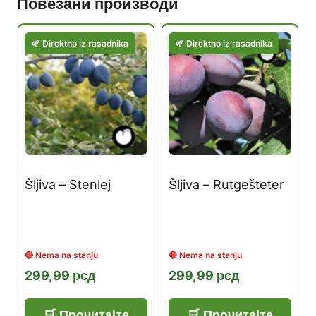
Повезани производи
Šljiva – Stenlej
Šljiva – Rutgešteter
299,99
рсд
299,99
рсд
Прочитајте
Прочитајте