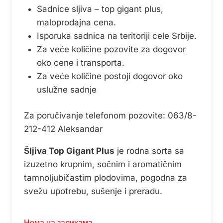
Sadnice sljiva – top gigant plus,
maloprodajna cena.
Isporuka sadnica na teritoriji cele Srbije.
Za veće količine pozovite za dogovor
oko cene i transporta.
Za veće količine postoji dogovor oko
uslužne sadnje
Za poručivanje telefonom pozovite: 063/8-
212-412 Aleksandar
Šljiva Top Gigant Plus
je rodna sorta sa
izuzetno krupnim, sočnim i aromatičnim
tamnoljubičastim plodovima, pogodna za
svežu upotrebu, sušenje i preradu.
Нема на залихама