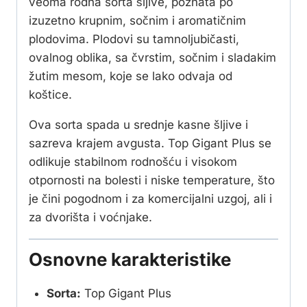
veoma rodna sorta šljive, poznata po
izuzetno krupnim, sočnim i aromatičnim
plodovima. Plodovi su tamnoljubičasti,
ovalnog oblika, sa čvrstim, sočnim i sladakim
žutim mesom, koje se lako odvaja od
koštice.
Ova sorta spada u srednje kasne šljive i
sazreva krajem avgusta. Top Gigant Plus se
odlikuje stabilnom rodnošću i visokom
otpornosti na bolesti i niske temperature, što
je čini pogodnom i za komercijalni uzgoj, ali i
za dvorišta i voćnjake.
Osnovne karakteristike
Sorta:
Top Gigant Plus