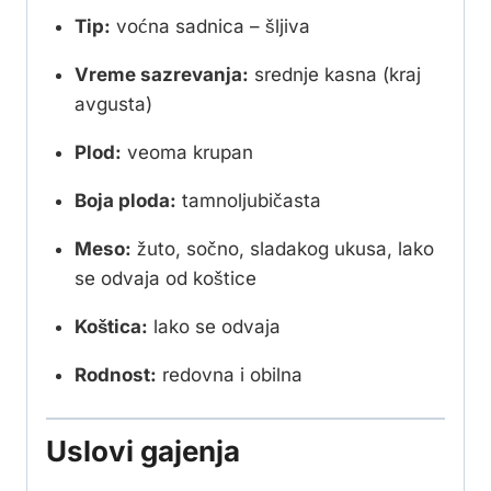
Tip:
voćna sadnica – šljiva
Vreme sazrevanja:
srednje kasna (kraj
avgusta)
Plod:
veoma krupan
Boja ploda:
tamnoljubičasta
Meso:
žuto, sočno, sladakog ukusa, lako
se odvaja od koštice
Koštica:
lako se odvaja
Rodnost:
redovna i obilna
Uslovi gajenja