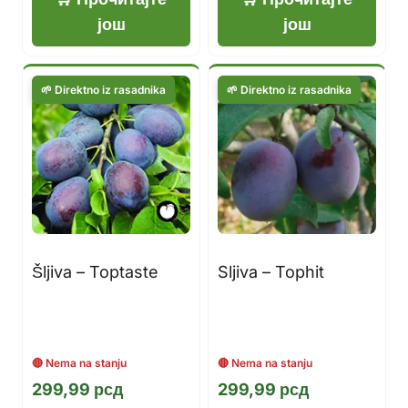
још
још
Šljiva – Toptaste
Sljiva – Tophit
299,99
рсд
299,99
рсд