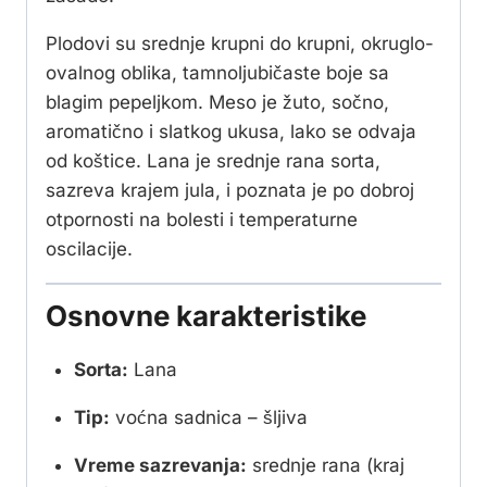
Plodovi su srednje krupni do krupni, okruglo-
ovalnog oblika, tamnoljubičaste boje sa
blagim pepeljkom. Meso je žuto, sočno,
aromatično i slatkog ukusa, lako se odvaja
od koštice. Lana je srednje rana sorta,
sazreva krajem jula, i poznata je po dobroj
otpornosti na bolesti i temperaturne
oscilacije.
Osnovne karakteristike
Sorta:
Lana
Tip:
voćna sadnica – šljiva
Vreme sazrevanja:
srednje rana (kraj