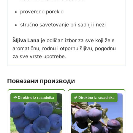
provereno poreklo
stručno savetovanje pri sadnji i nezi
Šljiva Lana
je odličan izbor za sve koji žele
aromatičnu, rodnu i otpornu šljivu, pogodnu
za sve vrste upotrebe.
Повезани производи