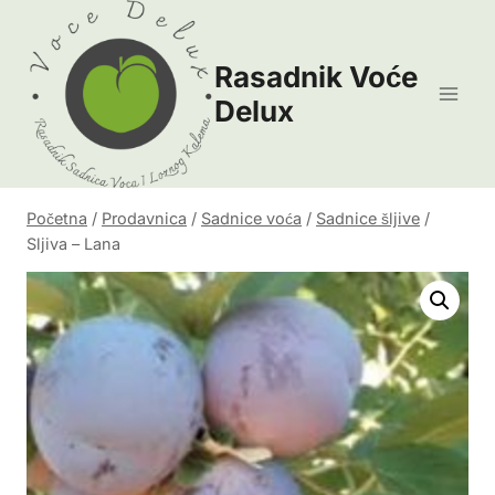
Skip
to
Rasadnik Voće
content
Delux
Početna
/
Prodavnica
/
Sadnice voća
/
Sadnice šljive
/
Sljiva – Lana