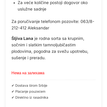
Za veće količine postoji dogovor oko
uslužne sadnje
Za poručivanje telefonom pozovite: 063/8-
212-412 Aleksandar
Šljiva Lana
je rodna sorta sa krupnim,
sočnim i slatkim tamnoljubičastim
plodovima, pogodna za svežu upotrebu,
sušenje i preradu.
Нема на залихама