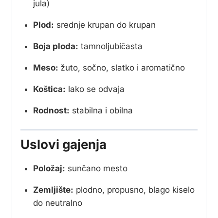
jula)
Plod:
srednje krupan do krupan
Boja ploda:
tamnoljubičasta
Meso:
žuto, sočno, slatko i aromatično
Koštica:
lako se odvaja
Rodnost:
stabilna i obilna
Uslovi gajenja
Položaj:
sunčano mesto
Zemljište:
plodno, propusno, blago kiselo
do neutralno