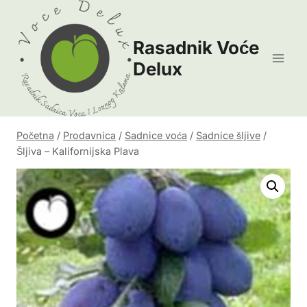
Skip
to
Rasadnik Voće
content
Delux
Početna
/
Prodavnica
/
Sadnice voća
/
Sadnice šljive
/
Šljiva – Kalifornijska Plava