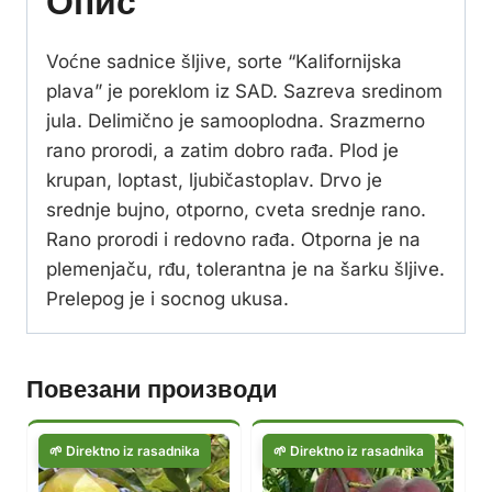
Опис
Voćne sadnice šljive, sorte “Kalifornijska
plava” je poreklom iz SAD. Sazreva sredinom
jula. Delimično je samooplodna. Srazmerno
rano prorodi, a zatim dobro rađa. Plod je
krupan, loptast, ljubičastoplav. Drvo je
srednje bujno, otporno, cveta srednje rano.
Rano prorodi i redovno rađa. Otporna je na
plemenjaču, rđu, tolerantna je na šarku šljive.
Prelepog je i socnog ukusa.
Повезани производи