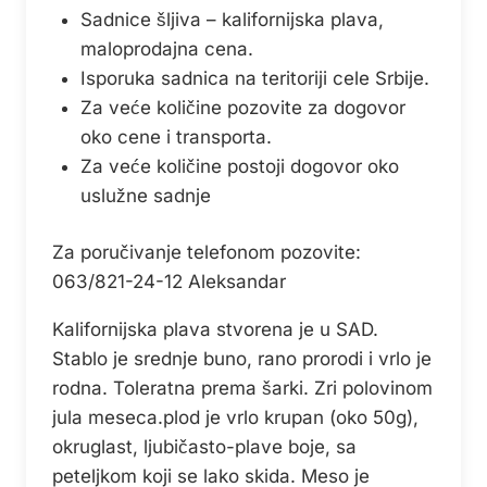
Sadnice šljiva – kalifornijska plava,
maloprodajna cena.
Isporuka sadnica na teritoriji cele Srbije.
Za veće količine pozovite za dogovor
oko cene i transporta.
Za veće količine postoji dogovor oko
uslužne sadnje
Za poručivanje telefonom pozovite:
063/821-24-12 Aleksandar
Kalifornijska plava stvorena je u SAD.
Stablo je srednje buno, rano prorodi i vrlo je
rodna. Toleratna prema šarki. Zri polovinom
jula meseca.plod je vrlo krupan (oko 50g),
okruglast, ljubičasto-plave boje, sa
peteljkom koji se lako skida. Meso je