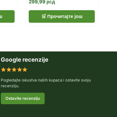
299,99
рсд
ш
Прочитајте још
Google recenzije
Pogledajte iskustva naših kupaca i ostavite svoju
recenziju.
Ostavite recenziju