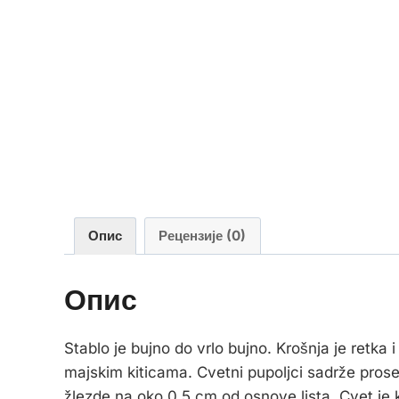
Опис
Рецензије (0)
Опис
Stablo je bujno do vrlo bujno. Krošnja je retk
majskim kiticama. Cvetni pupoljci sadrže prose
žlezde na oko 0,5 cm od osnove lista. Cvet je