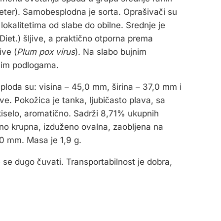
ter). Samobesplodna je sorta. Oprašivači su
lokalitetima od slabe do obilne. Srednje je
Diet.) šljive, a praktično otporna prema
ive (
Plum pox virus
). Na slabo bujnim
jnim podlogama.
ploda su: visina – 45,0 mm, širina – 37,0 mm i
ve. Pokožica je tanka, ljubičasto plava, sa
kiselo, aromatično. Sadrži 8,71% ukupnih
tivno krupna, izduženo ovalna, zaobljena na
,0 mm. Masa je 1,9 g.
e se dugo čuvati. Transportabilnost je dobra,