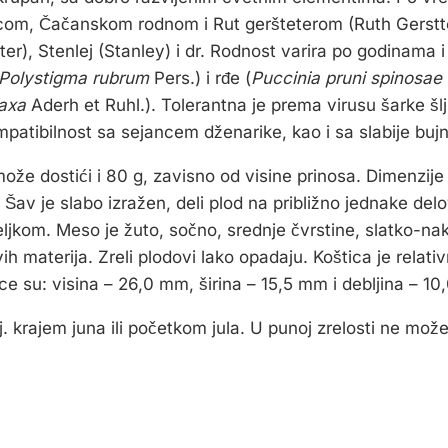
com, Čačanskom rodnom i Rut geršteterom (Ruth Gerstte
r), Stenlej (Stanley) i dr. Rodnost varira po godinama i 
Polystigma rubrum
Pers.) i rđe (
Puccinia pruni spinosae
laxa
Aderh et Ruhl.). Tolerantna je prema virusu šarke šlj
mpatibilnost sa sejancem dženarike, kao i sa slabije bu
že dostići i 80 g, zavisno od visine prinosa. Dimenzije 
Šav je slabo izražen, deli plod na približno jednake delo
jkom. Meso je žuto, sočno, srednje čvrstine, slatko-na
vih materija. Zreli plodovi lako opadaju. Koštica je rela
e su: visina – 26,0 mm, širina – 15,5 mm i debljina – 10
. krajem juna ili početkom jula. U punoj zrelosti ne mož