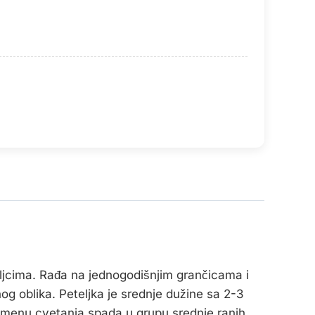
oljcima. Rađa na jednogodišnjim grančicama i
og oblika. Peteljka je srednje dužine sa 2-3
emenu cvetanja spada u grupu srednje ranih