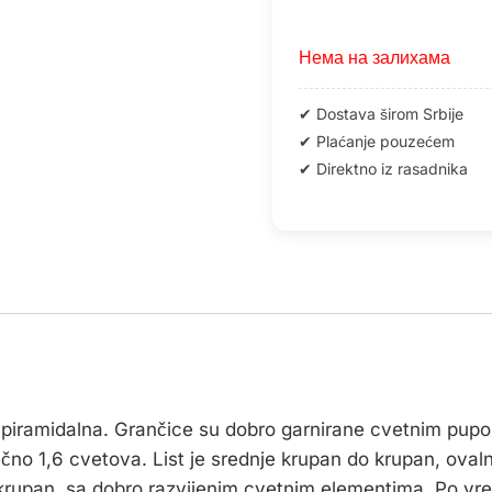
Нема на залихама
a i piramidalna. Grančice su dobro garnirane cvetnim pup
čno 1,6 cvetova. List je srednje krupan do krupan, ovaln
 krupan, sa dobro razvijenim cvetnim elementima. Po vr