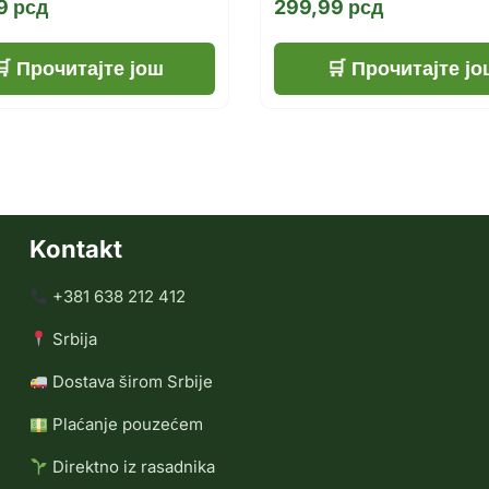
99
рсд
299,99
рсд
Прочитајте још
Прочитајте јо
Kontakt
+381 638 212 412
Srbija
Dostava širom Srbije
Plaćanje pouzećem
Direktno iz rasadnika