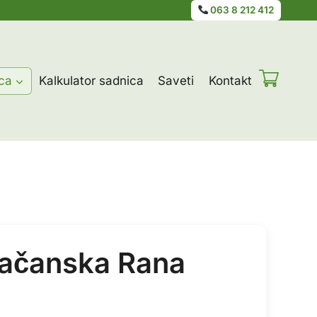
063 8 212 412
ca
Kalkulator sadnica
Saveti
Kontakt
 Čačanska Rana