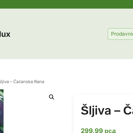
lux
Prodavni
Šljiva – Čačanska Rana
Šljiva –
299,99
рсд