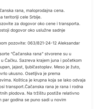
ačanska rana, maloprodajna cena.
teritoriji cele Srbije.
ozovite za dogovor oko cene i transporta.
ostoji dogovor oko uslužne sadnje
onom pozovite: 063/821-24-12 Aleksandar
 sorte “Čačanska rana” stvorene su u
o u Čačku. Sazreva krajem juna i početkom
rupan, jajast, ljubičastoplav. Meso je žuto,
 vrlo ukusno. Osetljiva je prema
ima. Koštica je krupna koja se lako odvaja
i transport.Čačanska rana je rana i rodna
tetnih plodova. Na tržištu postiže relativno
h par godina se puno sadi u novim