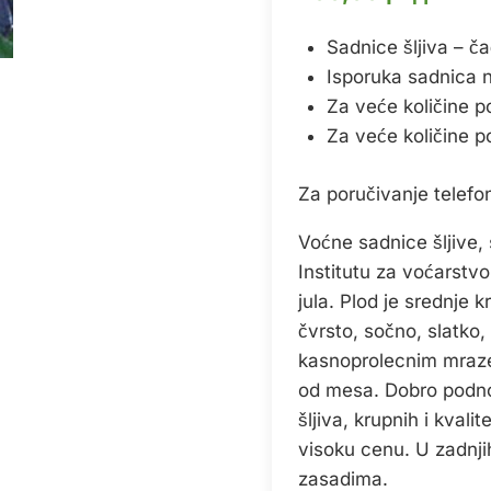
Sadnice šljiva – č
Isporuka sadnica na 
Za veće količine p
Za veće količine p
Za poručivanje telef
Voćne sadnice šljive,
Institutu za voćarstv
jula. Plod je srednje k
čvrsto, sočno, slatko,
kasnoprolecnim mrazev
od mesa. Dobro podnos
šljiva, krupnih i kvali
visoku cenu. U zadnji
zasadima.