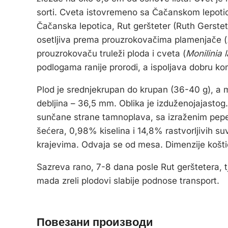
sorti. Cveta istovremeno sa Čačanskom lepoti
Čačanska lepotica, Rut geršteter (Ruth Gerstette
osetljiva prema prouzrokovačima plamenjače (
prouzrokovaču truleži ploda i cveta (
Monilinia 
podlogama ranije prorodi, a ispoljava dobru ko
Plod je srednjekrupan do krupan (36-40 g), a mo
debljina – 36,5 mm. Oblika je izduženojajastog. 
sunčane strane tamnoplava, sa izraženim pepel
šećera, 0,98% kiselina i 14,8% rastvorljivih su
krajevima. Odvaja se od mesa. Dimenzije koštic
Sazreva rano, 7-8 dana posle Rut gerštetera, tj
mada zreli plodovi slabije podnose transport.
Повезани производи