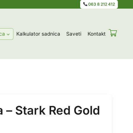
063 8 212 412
ca
Kalkulator sadnica
Saveti
Kontakt
a – Stark Red Gold