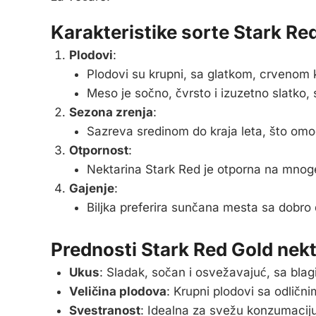
Karakteristike sorte Stark Re
Plodovi
:
Plodovi su krupni, sa glatkom, crvenom 
Meso je sočno, čvrsto i izuzetno slatko,
Sezona zrenja
:
Sazreva sredinom do kraja leta, što om
Otpornost
:
Nektarina Stark Red je otporna na mnoge b
Gajenje
:
Biljka preferira sunčana mesta sa dobro 
Prednosti Stark Red Gold nekt
Ukus
: Sladak, sočan i osvežavajuć, sa bla
Veličina plodova
: Krupni plodovi sa odličn
Svestranost
: Idealna za svežu konzumaciju