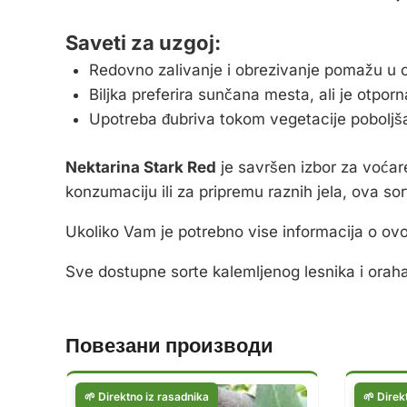
Saveti za uzgoj:
Redovno zalivanje i obrezivanje pomažu u o
Biljka preferira sunčana mesta, ali je otporn
Upotreba đubriva tokom vegetacije poboljša
Nektarina Stark Red
je savršen izbor za voćar
konzumaciju ili za pripremu raznih jela, ova sor
Ukoliko Vam je potrebno vise informacija o ovo
Sve dostupne sorte kalemljenog lesnika i ora
Повезани производи