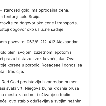
– stark red gold, maloprodajna cena.
teritoriji cele Srbije.
ozovite za dogovor oko cene i transporta.
ostoji dogovor oko uslužne sadnje
onom pozovite: 063/8-212-412 Aleksandar
old pleni svojom izuzetnom lepotom i
ći pravu blistavu zvezdu voćnjaka. Ova
voje korene u porodici Rosaceae i donosi sa
a i tradicije.
k Red Gold predstavlja izvanredan primer
asi svaki vrt. Njegova bujna krošnja pruža
lno mesto za odmor i uživanje u toplim
leće, ovo stablo oduševljava svojim nežnim