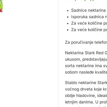
Sadnice nektarina 
Isporuka sadnica na 
Za veće količine p
Za veće količine p
Za poručivanje telef
Nektarina Stark Red G
ukusom, predstavljaju
sorta nektarine ima s
sobom nasleđe kvalitet
Stablo nektarine Star
voćnog drveta koje kr
obilje hladovine, idea
letnjim danima. U pro