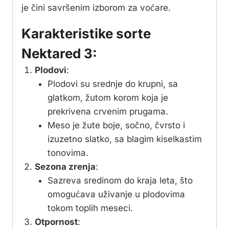
je čini savršenim izborom za voćare.
Karakteristike sorte
Nektared 3:
Plodovi
:
Plodovi su srednje do krupni, sa
glatkom, žutom korom koja je
prekrivena crvenim prugama.
Meso je žute boje, sočno, čvrsto i
izuzetno slatko, sa blagim kiselkastim
tonovima.
Sezona zrenja
:
Sazreva sredinom do kraja leta, što
omogućava uživanje u plodovima
tokom toplih meseci.
Otpornost
: