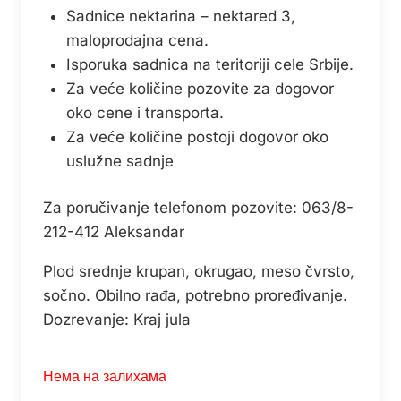
Sadnice nektarina – nektared 3,
maloprodajna cena.
Isporuka sadnica na teritoriji cele Srbije.
Za veće količine pozovite za dogovor
oko cene i transporta.
Za veće količine postoji dogovor oko
uslužne sadnje
Za poručivanje telefonom pozovite: 063/8-
212-412 Aleksandar
Plod srednje krupan, okrugao, meso čvrsto,
sočno. Obilno rađa, potrebno proređivanje.
Dozrevanje: Kraj jula
Нема на залихама