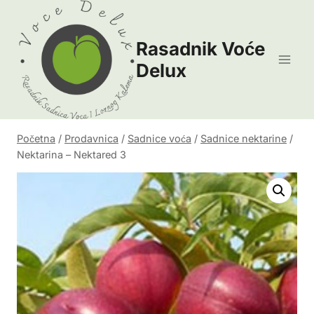
Skip
to
Rasadnik Voće
content
Delux
Početna
/
Prodavnica
/
Sadnice voća
/
Sadnice nektarine
/
Nektarina – Nektared 3