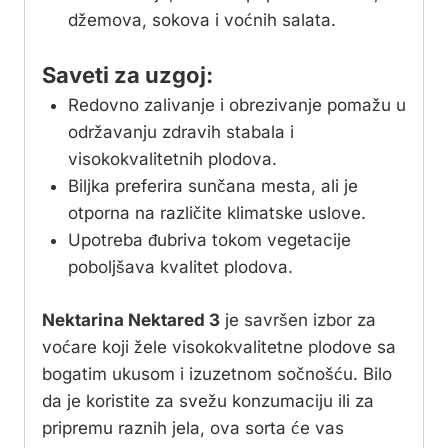
džemova, sokova i voćnih salata.
Saveti za uzgoj:
Redovno zalivanje i obrezivanje pomažu u
održavanju zdravih stabala i
visokokvalitetnih plodova.
Biljka preferira sunčana mesta, ali je
otporna na različite klimatske uslove.
Upotreba đubriva tokom vegetacije
poboljšava kvalitet plodova.
Nektarina Nektared 3
je savršen izbor za
voćare koji žele visokokvalitetne plodove sa
bogatim ukusom i izuzetnom sočnošću. Bilo
da je koristite za svežu konzumaciju ili za
pripremu raznih jela, ova sorta će vas