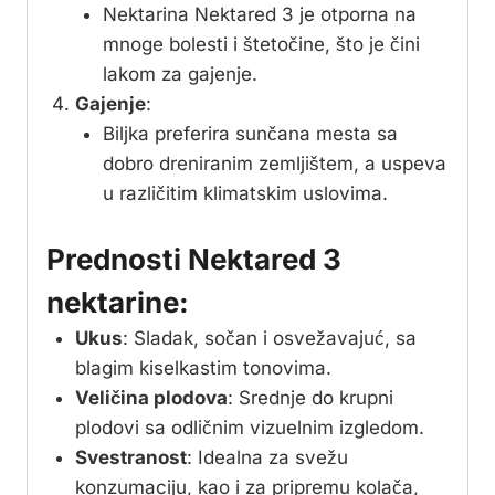
Nektarina Nektared 3 je otporna na
mnoge bolesti i štetočine, što je čini
lakom za gajenje.
Gajenje
:
Biljka preferira sunčana mesta sa
dobro dreniranim zemljištem, a uspeva
u različitim klimatskim uslovima.
Prednosti Nektared 3
nektarine:
Ukus
: Sladak, sočan i osvežavajuć, sa
blagim kiselkastim tonovima.
Veličina plodova
: Srednje do krupni
plodovi sa odličnim vizuelnim izgledom.
Svestranost
: Idealna za svežu
konzumaciju, kao i za pripremu kolača,