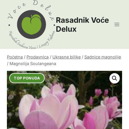
Skip
to
Rasadnik Voće
content
Delux
Početna
/
Prodavnica
/
Ukrasne biljke
/
Sadnice magnolije
/
Magnolija Soulangeana
TOP PONUDA