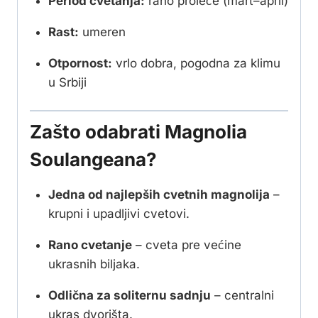
Period cvetanja:
rano proleće (mart–april)
Rast:
umeren
Otpornost:
vrlo dobra, pogodna za klimu
u Srbiji
Zašto odabrati Magnolia
Soulangeana?
Jedna od najlepših cvetnih magnolija
–
krupni i upadljivi cvetovi.
Rano cvetanje
– cveta pre većine
ukrasnih biljaka.
Odlična za soliternu sadnju
– centralni
ukras dvorišta.