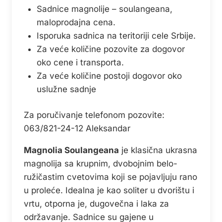
Sadnice magnolije – soulangeana,
је
је:
maloprodajna cena.
била:
1.999,99 рс
Isporuka sadnica na teritoriji cele Srbije.
2.999,99 рсд.
Za veće količine pozovite za dogovor
oko cene i transporta.
Za veće količine postoji dogovor oko
uslužne sadnje
Za poručivanje telefonom pozovite:
063/821-24-12 Aleksandar
Magnolia Soulangeana
je klasična ukrasna
magnolija sa krupnim, dvobojnim belo-
ružičastim cvetovima koji se pojavljuju rano
u proleće. Idealna je kao soliter u dvorištu i
vrtu, otporna je, dugovečna i laka za
održavanje. Sadnice su gajene u