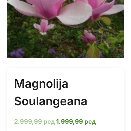
Magnolija
Soulangeana
Оригинална
Тренутна
2.999,99
рсд
1.999,99
рсд
цена
цена