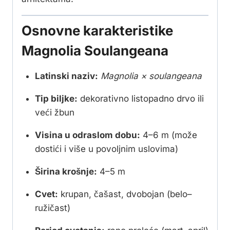
Osnovne karakteristike
Magnolia Soulangeana
Latinski naziv:
Magnolia × soulangeana
Tip biljke:
dekorativno listopadno drvo ili
veći žbun
Visina u odraslom dobu:
4–6 m (može
dostići i više u povoljnim uslovima)
Širina krošnje:
4–5 m
Cvet:
krupan, čašast, dvobojan (belo–
ružičast)