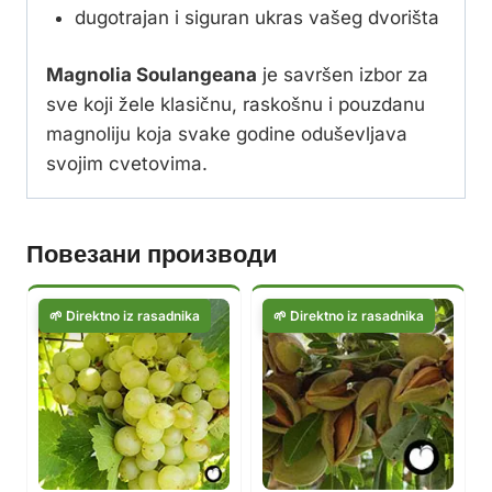
dugotrajan i siguran ukras vašeg dvorišta
Magnolia Soulangeana
je savršen izbor za
sve koji žele klasičnu, raskošnu i pouzdanu
magnoliju koja svake godine oduševljava
svojim cvetovima.
Повезани производи