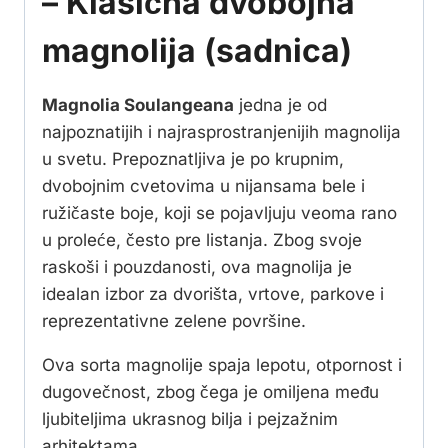
– Klasična dvobojna
magnolija (sadnica)
Magnolia Soulangeana
jedna je od
najpoznatijih i najrasprostranjenijih magnolija
u svetu. Prepoznatljiva je po krupnim,
dvobojnim cvetovima u nijansama bele i
ružičaste boje, koji se pojavljuju veoma rano
u proleće, često pre listanja. Zbog svoje
raskoši i pouzdanosti, ova magnolija je
idealan izbor za dvorišta, vrtove, parkove i
reprezentativne zelene površine.
Ova sorta magnolije spaja lepotu, otpornost i
dugovečnost, zbog čega je omiljena među
ljubiteljima ukrasnog bilja i pejzažnim
arhitektama.