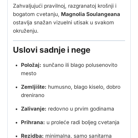
Zahvaljujući pravilnoj, razgranatoj krošnji i
bogatom cvetanju,
Magnolia Soulangeana
ostavlja snažan vizuelni utisak u svakom
okruženju.
Uslovi sadnje i nege
Položaj:
sunčano ili blago polusenovito
mesto
Zemljište:
humusno, blago kiselo, dobro
drenirano
Zalivanje:
redovno u prvim godinama
Prihrana:
u proleće radi boljeg cvetanja
Rezidba:
minimalna, samo sanitarna