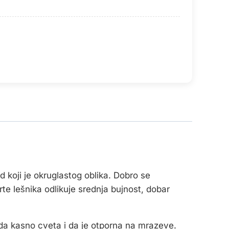
od koji je okruglastog oblika. Dobro se
te lešnika odlikuje srednja bujnost, dobar
da kasno cveta i da je otporna na mrazeve.