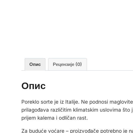
Опис
Рецензије (0)
Опис
Poreklo sorte je iz Italije. Ne podnosi maglovite
prilagođava različitim klimatskim uslovima što 
prijem kalema i odličan rast.
Za buduće voćare – proizvođače potrebno je na