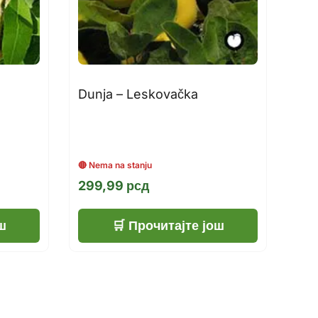
Dunja – Leskovačka
299,99
рсд
ш
Прочитајте још