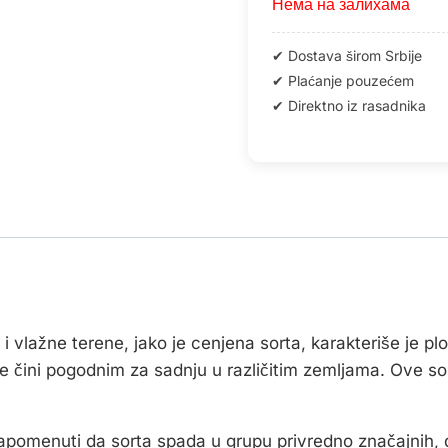
Нема на залихама
 i vlažne terene, jako je cenjena sorta, karakteriše je pl
je čini pogodnim za sadnju u različitim zemljama. Ove sor
pomenuti da sorta spada u grupu privredno značajnih, 