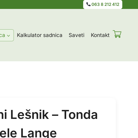
063 8 212 412
ca
Kalkulator sadnica
Saveti
Kontakt
ni Lešnik – Tonda
Dele Lange