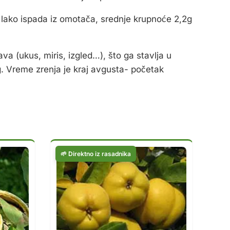
, lako ispada iz omotača, srednje krupnoće 2,2g
ava (ukus, miris, izgled…), što ga stavlja u
2g. Vreme zrenja je kraj avgusta- početak