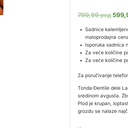
Ориг
799,99
рсд
599,
цена
Sadnice kalemljeno
је
maloprodajna cena
била
Isporuka sadnica na 
799,
Za veće količine p
Za veće količine p
Za poručivanje telef
Tonda Đentile dele Lan
sredinom avgusta. Žbu
Plod je krupan, loptas
grozdu se nalaze najč