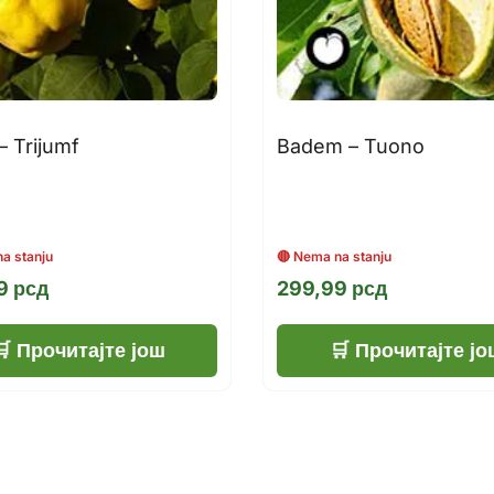
– Trijumf
Badem – Tuono
99
рсд
299,99
рсд
Прочитајте још
Прочитајте јо