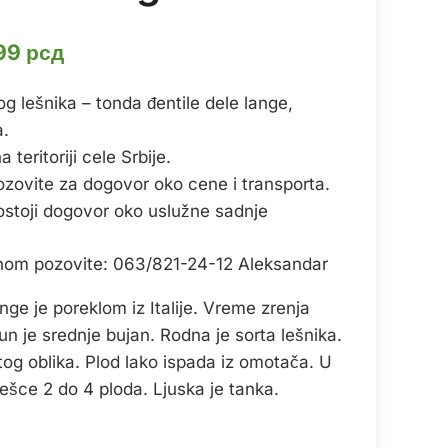
инална
Тренутна
99
рсд
цена
g lešnika – tonda đentile dele lange,
је:
.
:
599,99 рсд.
teritoriji cele Srbije.
99 рсд.
ozovite za dogovor oko cene i transporta.
ostoji dogovor oko uslužne sadnje
onom pozovite: 063/821-24-12 Aleksandar
ge je poreklom iz Italije. Vreme zrenja
n je srednje bujan. Rodna je sorta lešnika.
tog oblika. Plod lako ispada iz omotača. U
ešce 2 do 4 ploda. Ljuska je tanka.