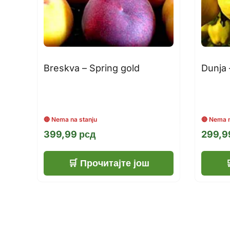
Breskva – Spring gold
Dunja 
399,99
рсд
299,
Прочитајте још