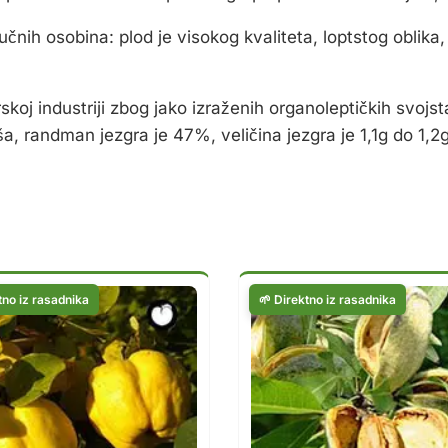
čnih osobina: plod je visokog kvaliteta, loptstog oblika
skoj industriji zbog jako izraženih organoleptičkih svojst
ša, randman jezgra je 47%, veličina jezgra je 1,1g do 1,