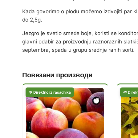
Kada govorimo o plodu možemo izdvojiti par klu
do 2,5g.
Jezgro je svetlo smeđe boje, koristi se konditor
glavni odabir za proizvodnju raznoraznih slatki
septembra, spada u grupu srednje ranih sorti.
Повезани производи