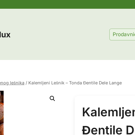
lux
Prodavni
enog lešnika
/
Kalemljeni Lešnik – Tonda Đentile Dele Lange
Kalemlje
Đentile 