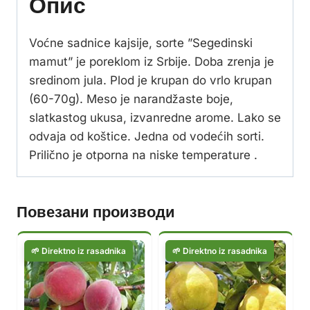
Опис
Voćne sadnice kajsije, sorte ”Segedinski
mamut” je poreklom iz Srbije. Doba zrenja je
sredinom jula. Plod je krupan do vrlo krupan
(60-70g). Meso je narandžaste boje,
slatkastog ukusa, izvanredne arome. Lako se
odvaja od koštice. Jedna od vodećih sorti.
Prilično je otporna na niske temperature .
Повезани производи