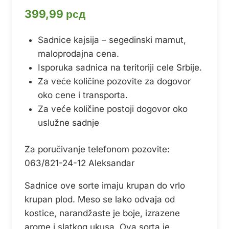
399,99
рсд
Sadnice kajsija – segedinski mamut,
maloprodajna cena.
Isporuka sadnica na teritoriji cele Srbije.
Za veće količine pozovite za dogovor
oko cene i transporta.
Za veće količine postoji dogovor oko
uslužne sadnje
Za poručivanje telefonom pozovite:
063/821-24-12 Aleksandar
Sadnice ove sorte imaju krupan do vrlo
krupan plod. Meso se lako odvaja od
kostice, narandžaste je boje, izrazene
arome i slatkog ukusa. Ova sorta je