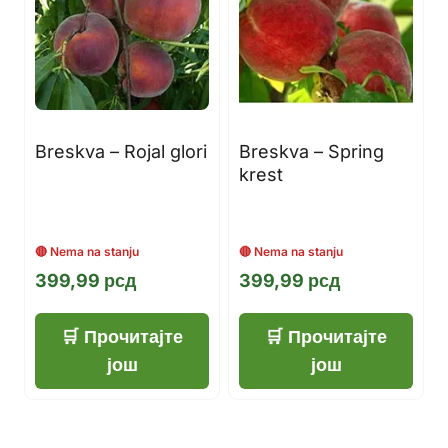
Breskva – Rojal glori
Breskva – Spring
krest
399,99
рсд
399,99
рсд
Прочитајте
Прочитајте
још
још