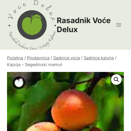
Skip
to
Rasadnik Voće
content
Delux
Početna
/
Prodavnica
/
Sadnice voća
/
Sadnice kajsije
/
Kajsija – Segedinski mamut