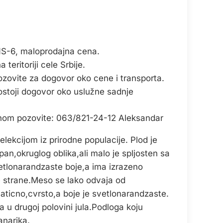
NS-6, maloprodajna cena.
teritoriji cele Srbije.
ozovite za dogovor oko cene i transporta.
ostoji dogovor oko uslužne sadnje
onom pozovite: 063/821-24-12 Aleksandar
elekcijom iz prirodne populacije. Plod je
an,okruglog oblika,ali malo je spljosten sa
etlonarandzaste boje,a ima izrazeno
 strane.Meso se lako odvaja od
aticno,cvrsto,a boje je svetlonarandzaste.
 u drugoj polovini jula.Podloga koju
anarika.