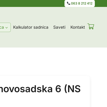
063 8 212 412
ca
Kalkulator sadnica
Saveti
Kontakt
– novosadska 6 (NS