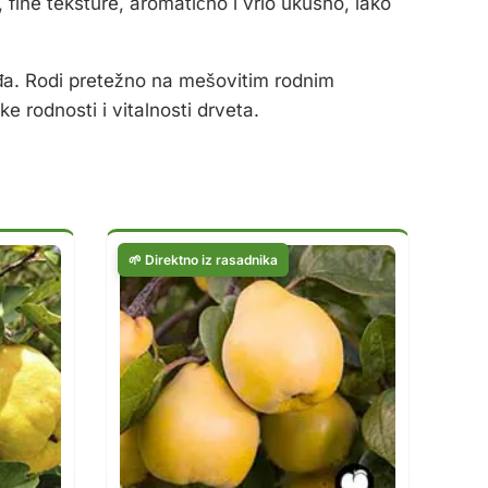
fine teksture, aromatično i vrlo ukusno, lako
rađa. Rodi pretežno na mešovitim rodnim
 rodnosti i vitalnosti drveta.