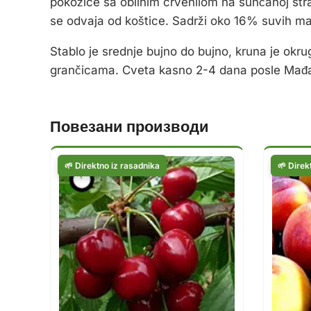
pokožice sa obilnim crvenilom na sunčanoj stra
se odvaja od koštice. Sadrži oko 16% suvih mat
Stablo je srednje bujno do bujno, kruna je okru
grančicama. Cveta kasno 2-4 dana posle Mađarsk
Повезани производи