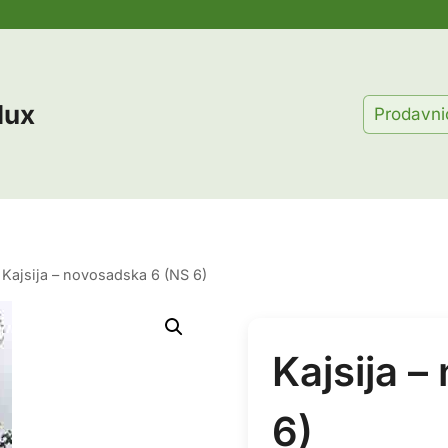
lux
Prodavni
Kajsija – novosadska 6 (NS 6)
Kajsija 
6)