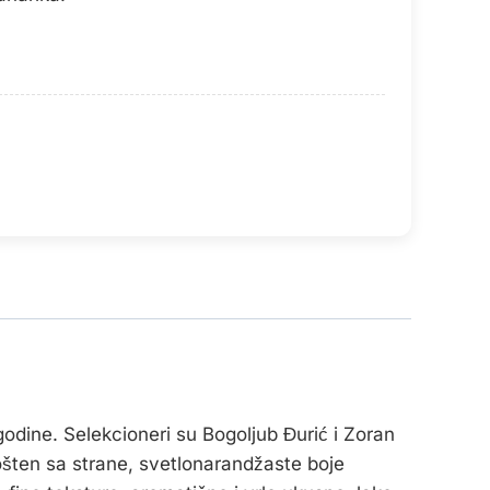
godine. Selekcioneri su Bogoljub Đurić i Zoran
jošten sa strane, svetlonarandžaste boje