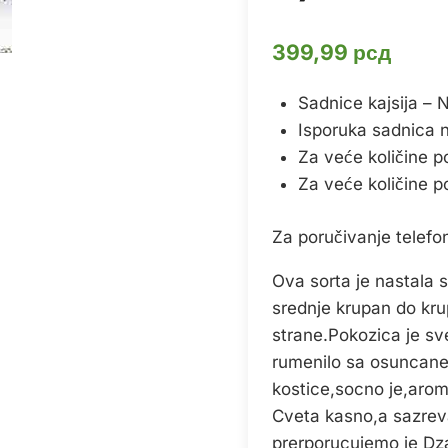
399,99
рсд
Sadnice kajsija – 
Isporuka sadnica na 
Za veće količine p
Za veće količine p
Za poručivanje telef
Ova sorta je nastala s
srednje krupan do krup
strane.Pokozica je sv
rumenilo sa osuncane
kostice,socno je,arom
Cveta kasno,a sazreva
prerporucujemo je Dz