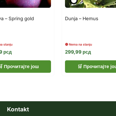
a – Spring gold
Dunja – Hemus
99
рсд
299,99
рсд
Прочитајте још
Прочитајте јо
Kontakt