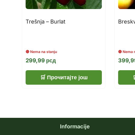
Trešnja – Burlat
Breskv
299,99
рсд
399,
Прочитајте још
Informacije