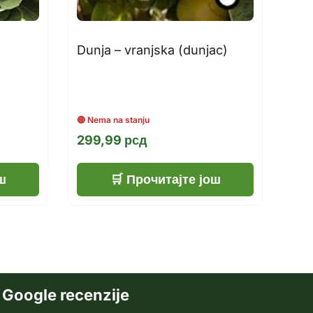
Dunja – vranjska (dunjac)
299,99
рсд
ш
Прочитајте још
Google recenzije