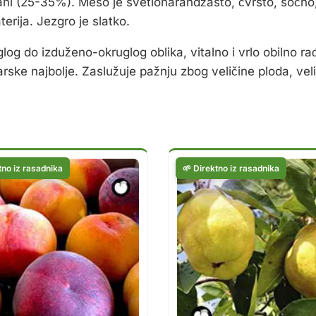
ni (25-35%). Meso je svetlonarandžasto, čvrsto, sočno, 
erija. Jezgro je slatko.
glog do izduženo-okruglog oblika, vitalno i vrlo obilno 
e najbolje. Zaslužuje pažnju zbog veličine ploda, velike