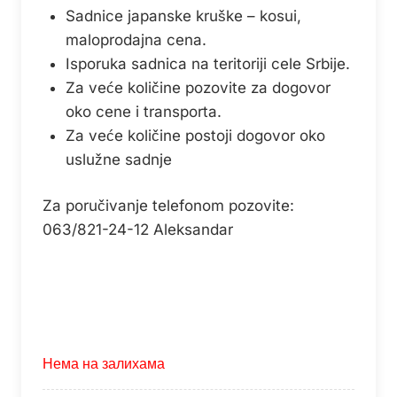
Sadnice japanske kruške – kosui,
maloprodajna cena.
Isporuka sadnica na teritoriji cele Srbije.
Za veće količine pozovite za dogovor
oko cene i transporta.
Za veće količine postoji dogovor oko
uslužne sadnje
Za poručivanje telefonom pozovite:
063/821-24-12 Aleksandar
Нема на залихама