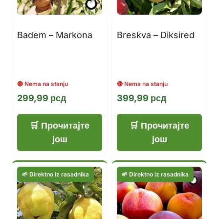
Badem – Markona
Breskva – Diksired
299,99
рсд
399,99
рсд
Прочитајте
Прочитајте
још
још