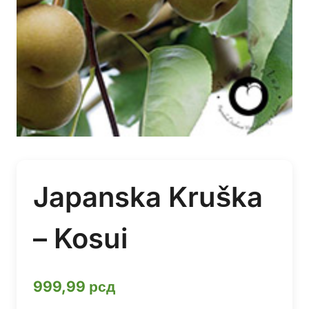
Japanska Kruška
– Kosui
999,99
рсд