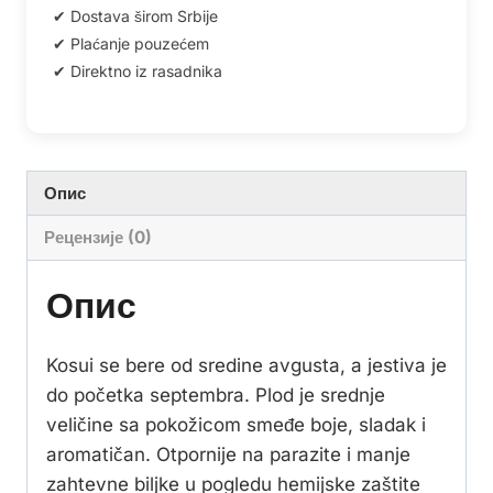
Опис
Рецензије (0)
Опис
Kosui se bere od sredine avgusta, a jestiva je
do početka septembra. Plod je srednje
veličine sa pokožicom smeđe boje, sladak i
aromatičan. Otpornije na parazite i manje
zahtevne biljke u pogledu hemijske zaštite