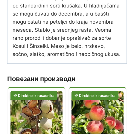
od standardnih sorti krušaka. U hladnjačama
se mogu čuvati do decembra, a u basšti
mogu ostati na peteljci do kraja novembra
meseca. Stablo je srednjeg rasta. Veoma
rano prorodi i dobar je oprašivač za sorte
Kosui i Šinseiki. Meso je belo, hrskavo,
sočno, slatko, aromatično i neobičnog ukusa.
Повезани производи