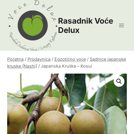
Skip
to
Rasadnik Voće
content
Delux
Početna
/
Prodavnica
/
Egzotično voće
/
Sadnice japanske
kruske (Nashi)
/
Japanska Kruška – Kosui