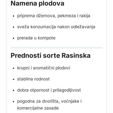
Namena plodova
priprema džemova, pekmeza i rakija
sveža konzumacija nakon odležavanja
prerada u kompote
Prednosti sorte Rasinska
krupni i aromatični plodovi
stabilna rodnost
dobra otpornost i prilagodljivost
pogodna za dvorišta, voćnjake i
komercijalne zasade