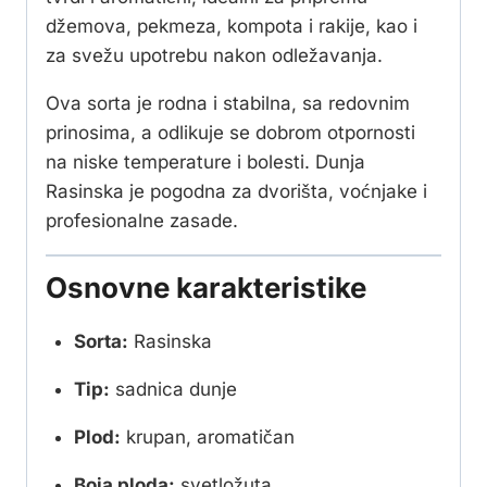
džemova, pekmeza, kompota i rakije, kao i
za svežu upotrebu nakon odležavanja.
Ova sorta je rodna i stabilna, sa redovnim
prinosima, a odlikuje se dobrom otpornosti
na niske temperature i bolesti. Dunja
Rasinska je pogodna za dvorišta, voćnjake i
profesionalne zasade.
Osnovne karakteristike
Sorta:
Rasinska
Tip:
sadnica dunje
Plod:
krupan, aromatičan
Boja ploda:
svetložuta