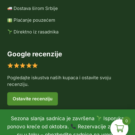
Dostava širom Srbije
Plaćanje pouzećem
Direktno iz rasadnika
Google recenzije
Pogledajte iskustva naših kupaca i ostavite svoju
recenziju.
Ostavite recenziju
Sezona slanja sadnica je završena
Isporuka
0
© 2026 Rasadnik Voće Delux •
Politika privatnosti
•
ponovo kreće od oktobra.
Rezervacije za jesen
Politika refundiranja
su u toku – obezbedite sadnice na vreme.