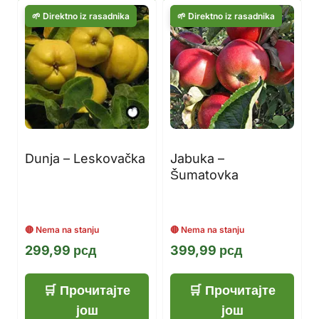
Dunja – Leskovačka
Jabuka –
Šumatovka
299,99
рсд
399,99
рсд
Прочитајте
Прочитајте
још
још