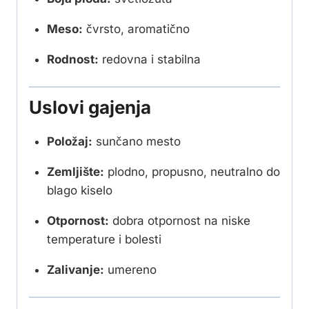
Meso:
čvrsto, aromatično
Rodnost:
redovna i stabilna
Uslovi gajenja
Položaj:
sunčano mesto
Zemljište:
plodno, propusno, neutralno do
blago kiselo
Otpornost:
dobra otpornost na niske
temperature i bolesti
Zalivanje:
umereno