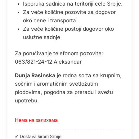
Isporuka sadnica na teritoriji cele Srbije.
Za veće količine pozovite za dogovor
oko cene i transporta.
Za veće količine postoji dogovor oko
uslužne sadnje
Za poručivanje telefonom pozovite:
063/821-24-12 Aleksandar
Dunja Rasinska
je rodna sorta sa krupnim,
sočnim i aromatičnim svetložutim
plodovima, pogodna za preradu i svežu
upotrebu.
Нема на залихама