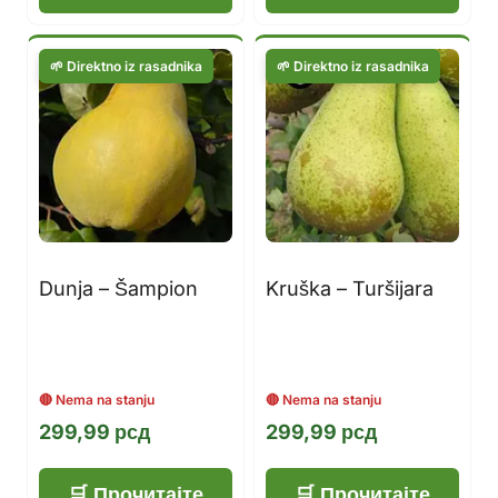
Dunja – Šampion
Kruška – Turšijara
299,99
рсд
299,99
рсд
Прочитајте
Прочитајте