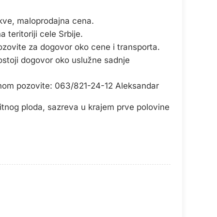
skve, maloprodajna cena.
teritoriji cele Srbije.
ozovite za dogovor oko cene i transporta.
ostoji dogovor oko uslužne sadnje
onom pozovite: 063/821-24-12 Aleksandar
tnog ploda, sazreva u krajem prve polovine