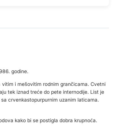
1986. godine.
a vitim i mešovitim rodnim grančicama. Cvetni
u tek iznad treće do pete internodije. List je
t, sa crvenkastopurpurnim uzanim laticama.
odova kako bi se postigla dobra krupnoća.