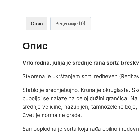
Опис
Рецензије (0)
Опис
Vrlo rodna, julija je srednje rana sorta bresk
Stvorena je ukrštanjem sorti redheven (Redhaven
Stablo je srednjebujno. Kruna je okruglasta. S
pupoljci se nalaze na celoj dužini grančica. Na
srednje veličine, nazubljen, tamnozelene boje,
Cvet je normalne građe.
Samooplodna je sorta koja rađa obilno i redov