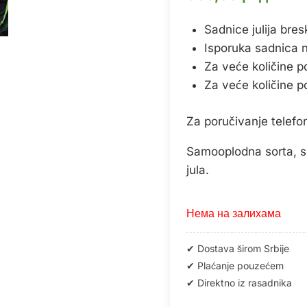
Sadnice julija bre
Isporuka sadnica na 
Za veće količine p
Za veće količine p
Za poručivanje telef
Samooplodna sorta, si
jula.
Нема на залихама