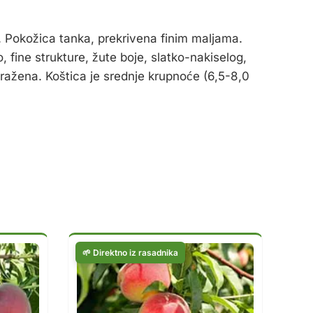
a. Pokožica tanka, prekrivena finim maljama.
fine strukture, žute boje, slatko-nakiselog,
zražena. Koštica je srednje krupnoće (6,5-8,0