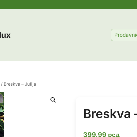
lux
Prodavni
/
Breskva – Julija
Breskva –
399,99
рсд