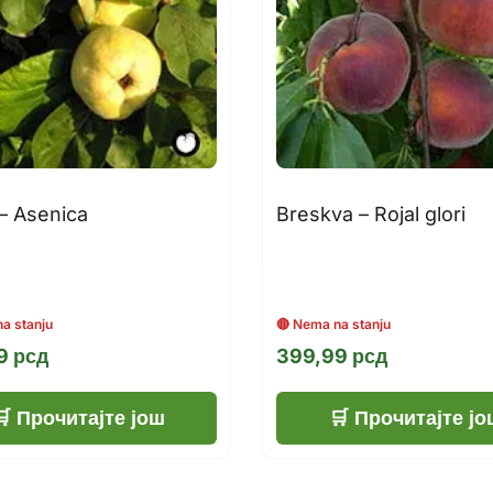
– Asenica
Breskva – Rojal glori
99
рсд
399,99
рсд
Прочитајте још
Прочитајте јо