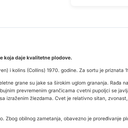
ve koja daje kvalitetne plodove.
) i kolins (Collins) 1970. godine. Za sortu je priznata 
keletne grane su jake sa širokim uglom grananja. Rađa n
 bujnim prevremenim grančicama cvetni pupoljci se javljaj
 sa izraženim žlezdama. Cvet je relativno sitan, zvonas
no. Zbog obilnog zametanja, obavezno je proređivanje pl