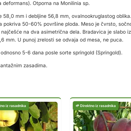
ina deformans). Otporna na Monilinia sp.
rine 58,0 mm i debljine 56,8 mm, ovalnookruglastog oblik
pokriva 50-60% površine ploda. Meso je čvrsto, sočno, 
i najčešće na dva asimetrična dela. Bradavica je slabo i
17,6 mm. U punoj zrelosti se odvaja od mesa, ne puca.
 odnosno 5-6 dana posle sorte springold (Springold).
plantažnim zasadima.