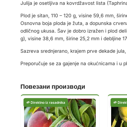
Julija je osetljiva na kovrdžavost lista (Taphr
Plod je sitan, 110 – 120 g, visine 59,6 mm, ši
Osnovna boja ploda je žuta, a dopunska crvena 
odličnog ukusa. Šav je dobro izražen i plod del
g), visine 38,6 mm, širine 25,2 mm i debljine 
Sazreva srednjerano, krajem prve dekade jula,
Preporučuje se za gajenje na okućnicama i u 
Повезани производи