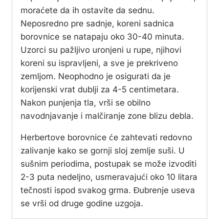
moraćete da ih ostavite da sednu.
Neposredno pre sadnje, koreni sadnica
borovnice se natapaju oko 30-40 minuta.
Uzorci su pažljivo uronjeni u rupe, njihovi
koreni su ispravljeni, a sve je prekriveno
zemljom. Neophodno je osigurati da je
korijenski vrat dublji za 4-5 centimetara.
Nakon punjenja tla, vrši se obilno
navodnjavanje i malčiranje zone blizu debla.
Herbertove borovnice će zahtevati redovno
zalivanje kako se gornji sloj zemlje suši. U
sušnim periodima, postupak se može izvoditi
2-3 puta nedeljno, usmeravajući oko 10 litara
tečnosti ispod svakog grma. Đubrenje useva
se vrši od druge godine uzgoja.