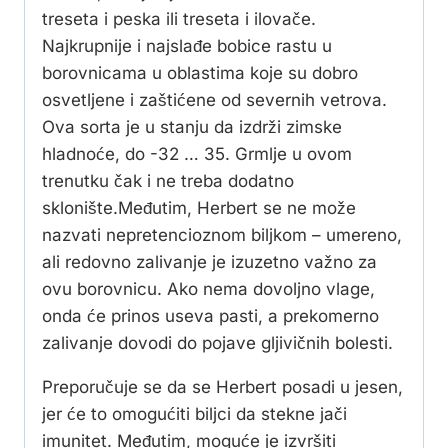
treseta i peska ili treseta i ilovače.
Najkrupnije i najslađe bobice rastu u
borovnicama u oblastima koje su dobro
osvetljene i zaštićene od severnih vetrova.
Ova sorta je u stanju da izdrži zimske
hladnoće, do -32 … 35. Grmlje u ovom
trenutku čak i ne treba dodatno
sklonište.Međutim, Herbert se ne može
nazvati nepretencioznom biljkom – umereno,
ali redovno zalivanje je izuzetno važno za
ovu borovnicu. Ako nema dovoljno vlage,
onda će prinos useva pasti, a prekomerno
zalivanje dovodi do pojave gljivičnih bolesti.
Preporučuje se da se Herbert posadi u jesen,
jer će to omogućiti biljci da stekne jači
imunitet. Međutim, moguće je izvršiti