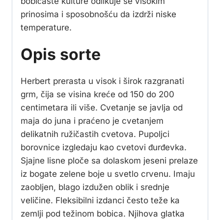
bobičaste kulture odlikuje se visokim
prinosima i sposobnošću da izdrži niske
temperature.
Opis sorte
Herbert prerasta u visok i širok razgranati
grm, čija se visina kreće od 150 do 200
centimetara ili više. Cvetanje se javlja od
maja do juna i praćeno je cvetanjem
delikatnih ružičastih cvetova. Pupoljci
borovnice izgledaju kao cvetovi đurđevka.
Sjajne lisne ploče sa dolaskom jeseni prelaze
iz bogate zelene boje u svetlo crvenu. Imaju
zaobljen, blago izdužen oblik i srednje
veličine. Fleksibilni izdanci često teže ka
zemlji pod težinom bobica. Njihova glatka