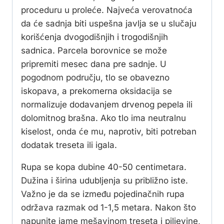
proceduru u proleće. Najveća verovatnoća
da će sadnja biti uspešna javlja se u slučaju
korišćenja dvogodišnjih i trogodišnjih
sadnica. Parcela borovnice se može
pripremiti mesec dana pre sadnje. U
pogodnom području, tlo se obavezno
iskopava, a prekomerna oksidacija se
normalizuje dodavanjem drvenog pepela ili
dolomitnog brašna. Ako tlo ima neutralnu
kiselost, onda će mu, naprotiv, biti potreban
dodatak treseta ili igala.
Rupa se kopa dubine 40-50 centimetara.
Dužina i širina udubljenja su približno iste.
Važno je da se između pojedinačnih rupa
održava razmak od 1-1,5 metara. Nakon što
napunite jame mešavinom treseta i piljevine,