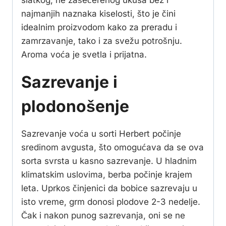
najmanjih naznaka kiselosti, što je čini
idealnim proizvodom kako za preradu i
zamrzavanje, tako i za svežu potrošnju.
Aroma voća je svetla i prijatna.
Sazrevanje i
plodonošenje
Sazrevanje voća u sorti Herbert počinje
sredinom avgusta, što omogućava da se ova
sorta svrsta u kasno sazrevanje. U hladnim
klimatskim uslovima, berba počinje krajem
leta. Uprkos činjenici da bobice sazrevaju u
isto vreme, grm donosi plodove 2-3 nedelje.
Čak i nakon punog sazrevanja, oni se ne