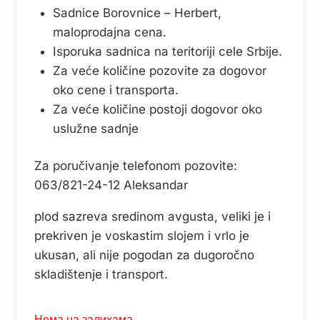
Sadnice Borovnice – Herbert,
maloprodajna cena.
Isporuka sadnica na teritoriji cele Srbije.
Za veće količine pozovite za dogovor
oko cene i transporta.
Za veće količine postoji dogovor oko
uslužne sadnje
Za poručivanje telefonom pozovite:
063/821-24-12 Aleksandar
plod sazreva sredinom avgusta, veliki je i
prekriven je voskastim slojem i vrlo je
ukusan, ali nije pogodan za dugoročno
skladištenje i transport.
Нема на залихама