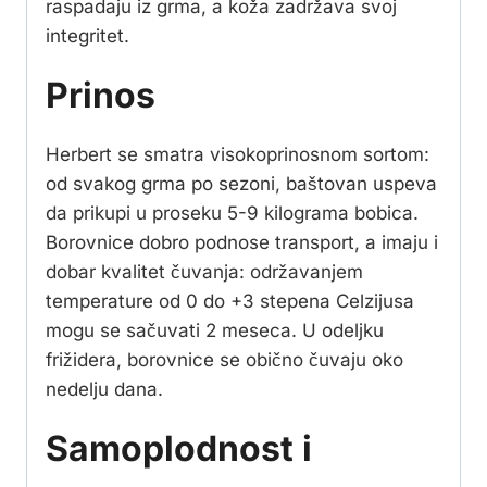
raspadaju iz grma, a koža zadržava svoj
integritet.
Prinos
Herbert se smatra visokoprinosnom sortom:
od svakog grma po sezoni, baštovan uspeva
da prikupi u proseku 5-9 kilograma bobica.
Borovnice dobro podnose transport, a imaju i
dobar kvalitet čuvanja: održavanjem
temperature od 0 do +3 stepena Celzijusa
mogu se sačuvati 2 meseca. U odeljku
frižidera, borovnice se obično čuvaju oko
nedelju dana.
Samoplodnost i