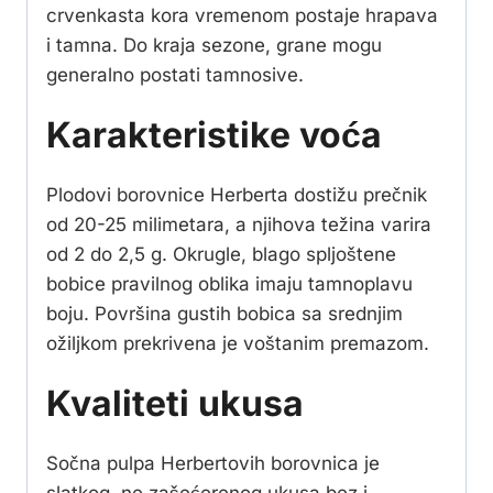
crvenkasta kora vremenom postaje hrapava
i tamna. Do kraja sezone, grane mogu
generalno postati tamnosive.
Karakteristike voća
Plodovi borovnice Herberta dostižu prečnik
od 20-25 milimetara, a njihova težina varira
od 2 do 2,5 g. Okrugle, blago spljoštene
bobice pravilnog oblika imaju tamnoplavu
boju. Površina gustih bobica sa srednjim
ožiljkom prekrivena je voštanim premazom.
Kvaliteti ukusa
Sočna pulpa Herbertovih borovnica je
slatkog, ne zašećerenog ukusa bez i