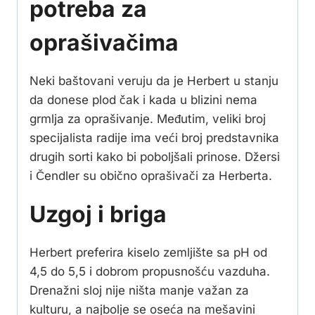
potreba za
oprašivačima
Neki baštovani veruju da je Herbert u stanju
da donese plod čak i kada u blizini nema
grmlja za oprašivanje. Međutim, veliki broj
specijalista radije ima veći broj predstavnika
drugih sorti kako bi poboljšali prinose. Džersi
i Čendler su obično oprašivači za Herberta.
Uzgoj i briga
Herbert preferira kiselo zemljište sa pH od
4,5 do 5,5 i dobrom propusnošću vazduha.
Drenažni sloj nije ništa manje važan za
kulturu, a najbolje se oseća na mešavini