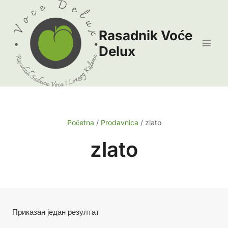
Skip
to
Rasadnik Voće
content
Delux
Početna
/
Prodavnica
/
zlato
zlato
Приказан један резултат