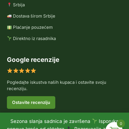
Srbija
Dostava širom Srbije
Plaćanje pouzećem
Direktno iz rasadnika
Google recenzije
Pogledajte iskustva naših kupaca i ostavite svoju
recenziju.
Ostavite recenziju
Sezona slanja sadnica je završena
Isporuka
0
© 2026 Rasadnik Voće Delux •
Politika privatnosti
•