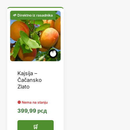
Kajsija –
Čačansko
Zlato
399,99
рсд