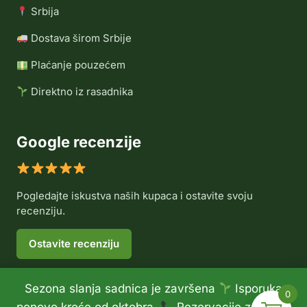
Srbija
Dostava širom Srbije
Plaćanje pouzećem
Direktno iz rasadnika
Google recenzije
Pogledajte iskustva naših kupaca i ostavite svoju
recenziju.
Ostavite recenziju
Sezona slanja sadnica je završena
Isporuka
0
© 2026 Rasadnik Voće Delux •
Politika privatnosti
•