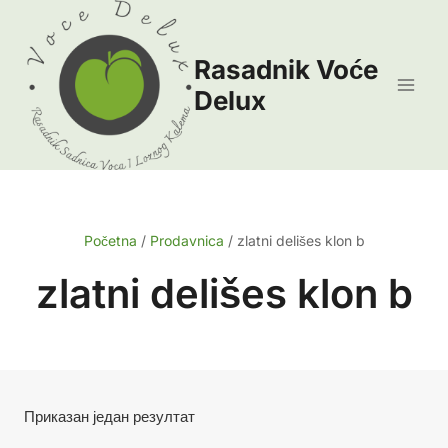
Skip
to
Rasadnik Voće
content
Delux
Početna
/
Prodavnica
/
zlatni delišes klon b
zlatni delišes klon b
Приказан један резултат