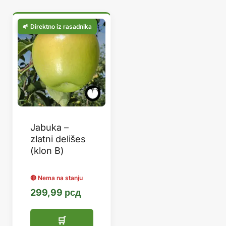
Jabuka –
zlatni delišes
(klon B)
299,99
рсд