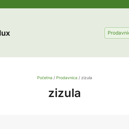
lux
Prodavni
Početna
/
Prodavnica
/
zizula
zizula