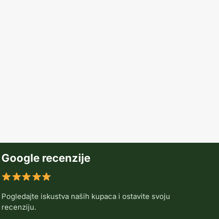
Google recenzije
Pogledajte iskustva naših kupaca i ostavite svoju
recenziju.