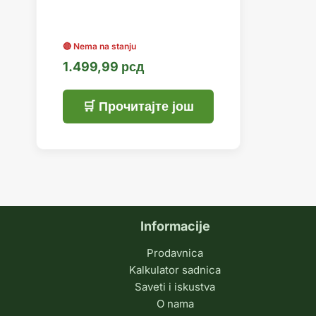
1.499,99
рсд
Прочитајте још
Informacije
Prodavnica
Kalkulator sadnica
Saveti i iskustva
O nama