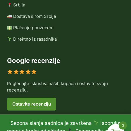
Srbija
Dostava širom Srbije
Plaćanje pouzećem
Direktno iz rasadnika
Google recenzije
Pogledajte iskustva naših kupaca i ostavite svoju
recenziju.
Ostavite recenziju
Sezona slanja sadnica je završena
Isporuka
0
© 2026 Rasadnik Voće Delux •
Politika privatnosti
•