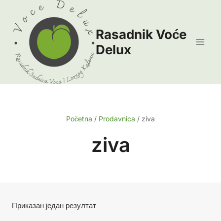
Skip
to
Rasadnik Voće
content
Delux
Početna
/
Prodavnica
/
ziva
ziva
Приказан један резултат