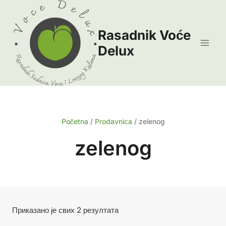
Skip
to
Rasadnik Voće
content
Delux
Početna
/
Prodavnica
/
zelenog
zelenog
Сортирано
Приказано је свих 2 резултата
по