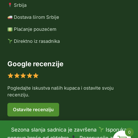
Srbija
Dostava širom Srbije
Plaćanje pouzećem
Direktno iz rasadnika
Google recenzije
Pogledajte iskustva naših kupaca i ostavite svoju
recenziju.
Ostavite recenziju
Sezona slanja sadnica je završena
Isporuka
0
© 2026 Rasadnik Voće Delux •
Politika privatnosti
•