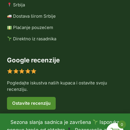
Srbija
Dostava širom Srbije
Plaćanje pouzećem
Direktno iz rasadnika
Google recenzije
Pogledajte iskustva naših kupaca i ostavite svoju
recenziju.
Ostavite recenziju
Sezona slanja sadnica je završena
Isporuka
0
© 2026 Rasadnik Voće Delux •
Politika privatnosti
•