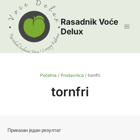
Skip
to
Rasadnik Voće
content
Delux
Početna
/
Prodavnica
/
tornfri
tornfri
Приказан један резултат