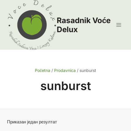
Skip
to
Rasadnik Voće
content
Delux
Početna
/
Prodavnica
/
sunburst
sunburst
Приказан један резултат