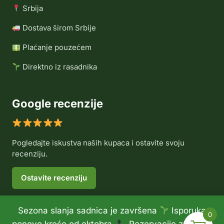
Srbija
Dostava širom Srbije
Plaćanje pouzećem
Direktno iz rasadnika
Google recenzije
Pogledajte iskustva naših kupaca i ostavite svoju
recenziju.
Ostavite recenziju
Sezona slanja sadnica je završena
Isporuka
0
© 2026 Rasadnik Voće Delux •
Politika privatnosti
•