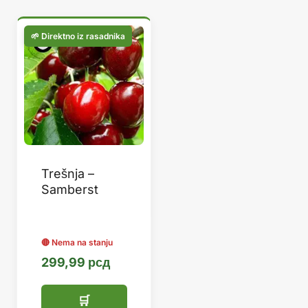
Trešnja –
Samberst
299,99
рсд