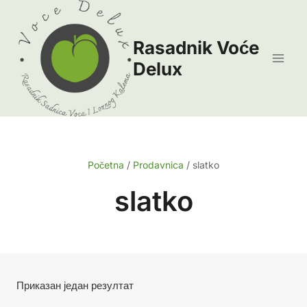
Skip
to
Rasadnik Voće
content
Delux
Početna
/
Prodavnica
/
slatko
slatko
Приказан један резултат