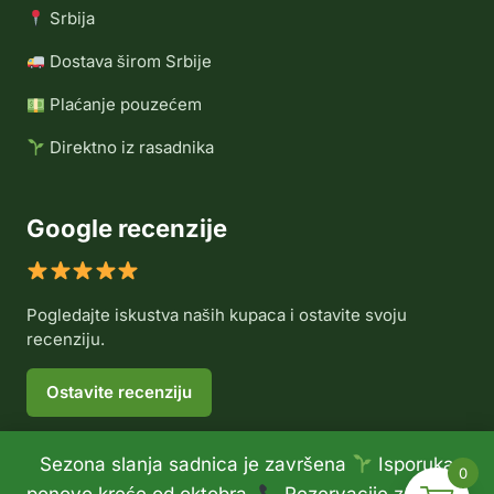
Srbija
Dostava širom Srbije
Plaćanje pouzećem
Direktno iz rasadnika
Google recenzije
Pogledajte iskustva naših kupaca i ostavite svoju
recenziju.
Ostavite recenziju
Sezona slanja sadnica je završena
Isporuka
0
© 2026 Rasadnik Voće Delux •
Politika privatnosti
•