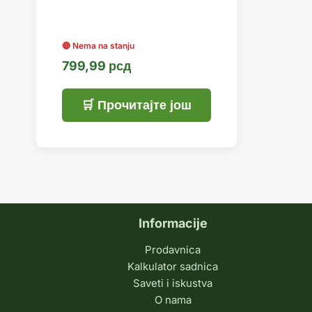
799,99
рсд
Прочитајте још
Informacije
Prodavnica
Kalkulator sadnica
Saveti i iskustva
O nama