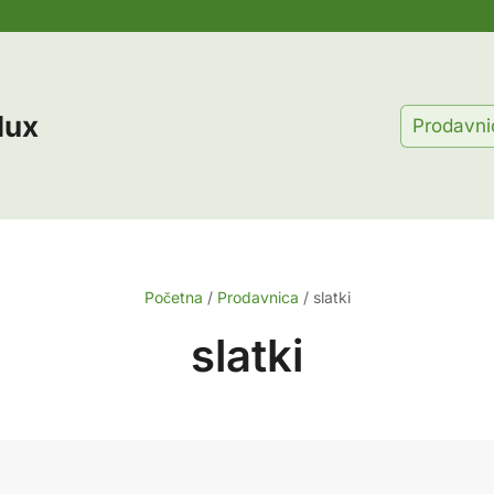
lux
Prodavni
Početna
/
Prodavnica
/
slatki
slatki