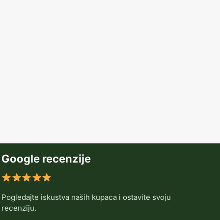
Google recenzije
Pogledajte iskustva naših kupaca i ostavite svoju
recenziju.