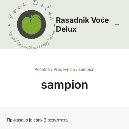
Skip
to
Rasadnik Voće
content
Delux
Početna
/
Prodavnica
/
sampion
sampion
Сортирано
Приказано је свих 2 резултата
по