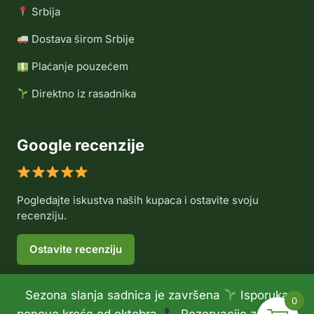
Srbija
Dostava širom Srbije
Plaćanje pouzećem
Direktno iz rasadnika
Google recenzije
Pogledajte iskustva naših kupaca i ostavite svoju
recenziju.
Ostavite recenziju
Sezona slanja sadnica je završena
Isporuka
0
© 2026 Rasadnik Voće Delux •
Politika privatnosti
•