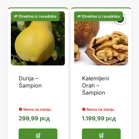
популарности
Dunja –
Kalemljeni
Šampion
Orah –
Šampion
299,99
рсд
1.199,99
рсд