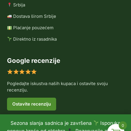
Srbija
Dostava širom Srbije
Plaćanje pouzećem
Direktno iz rasadnika
Google recenzije
Pogledajte iskustva naših kupaca i ostavite svoju
recenziju.
Ostavite recenziju
Sezona slanja sadnica je završena
Isporuka
0
© 2026 Rasadnik Voće Delux •
Politika privatnosti
•