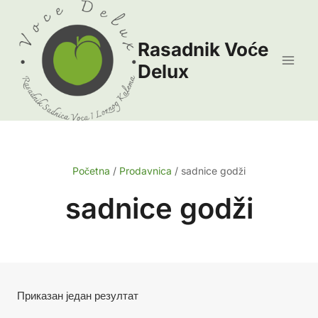
Skip
to
Rasadnik Voće
content
Delux
Početna
/
Prodavnica
/
sadnice godži
sadnice godži
Приказан један резултат