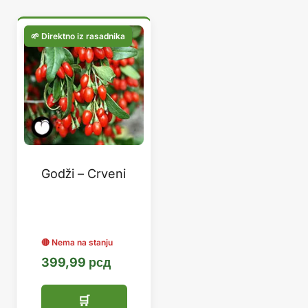
Godži – Crveni
399,99
рсд