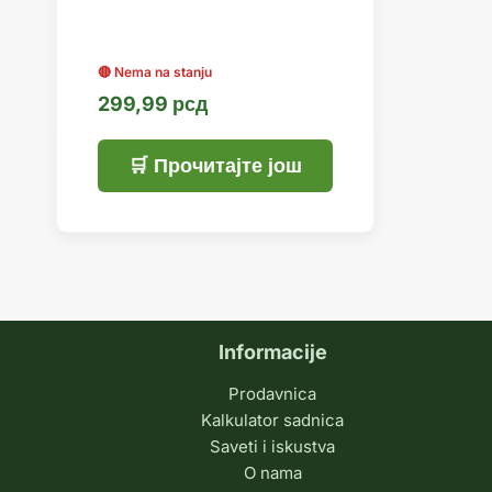
299,99
рсд
Прочитајте још
Informacije
Prodavnica
Kalkulator sadnica
Saveti i iskustva
O nama