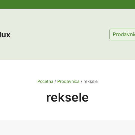
lux
Prodavni
Početna
/
Prodavnica
/
reksele
reksele