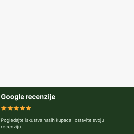
Google recenzije
Pogledajte iskustva naših kupaca i ostavite svoju
recenziju.