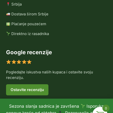
Srbija
Dostava širom Srbije
Plaćanje pouzećem
Direktno iz rasadnika
Google recenzije
Pogledajte iskustva naših kupaca i ostavite svoju
recenziju.
Ostavite recenziju
Sezona slanja sadnica je završena
Isporuka
0
© 2026 Rasadnik Voće Delux •
Politika privatnosti
•