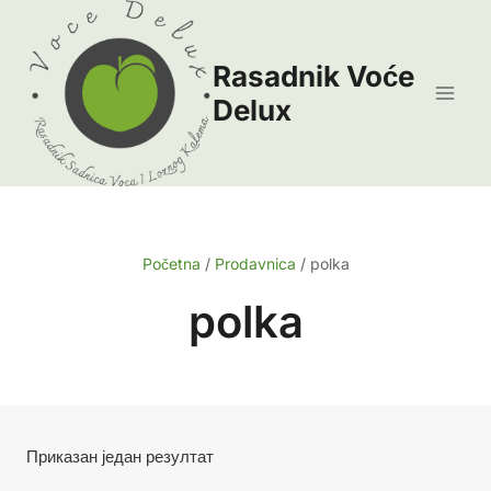
Skip
to
Rasadnik Voće
content
Delux
Početna
/
Prodavnica
/
polka
polka
Приказан један резултат