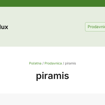
lux
Prodavni
Početna
/
Prodavnica
/
piramis
piramis