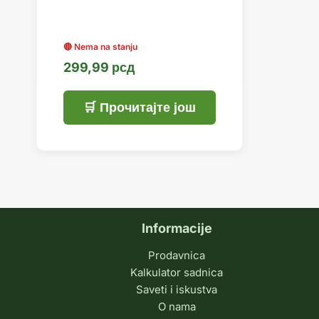
299,99
рсд
Прочитајте још
Informacije
Prodavnica
Kalkulator sadnica
Saveti i iskustva
O nama