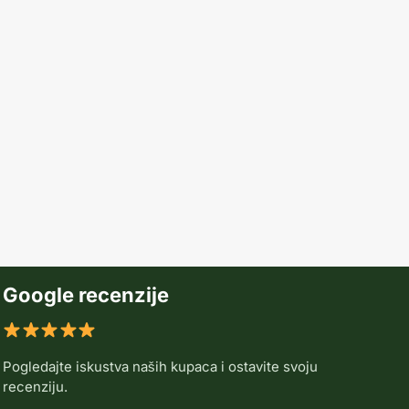
Google recenzije
Pogledajte iskustva naših kupaca i ostavite svoju
recenziju.