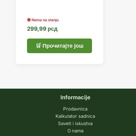
299,99
рсд
Прочитајте још
Informacije
Prodavnica
Kalkulator sadnica
Saveti i iskustva
O nama