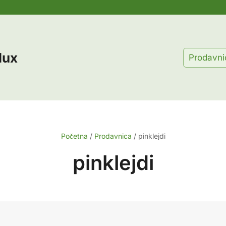
lux
Prodavni
Početna
/
Prodavnica
/
pinklejdi
pinklejdi