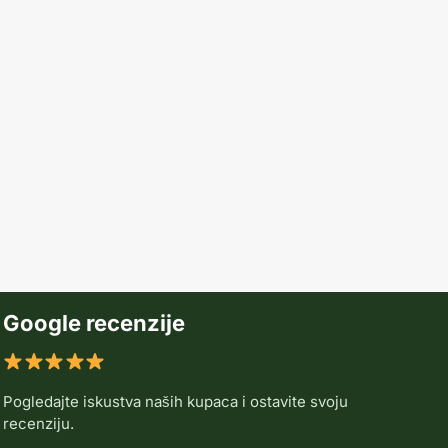
Google recenzije
Pogledajte iskustva naših kupaca i ostavite svoju
recenziju.