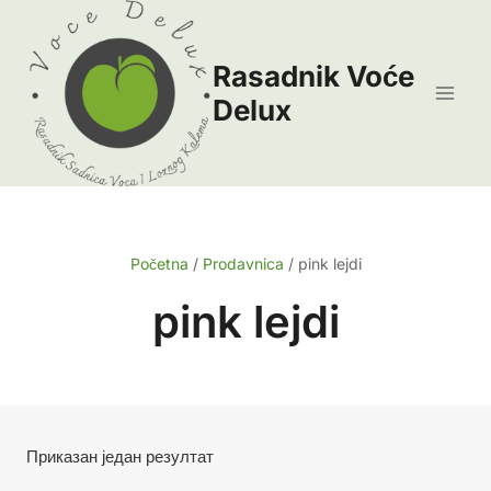
Skip
to
Rasadnik Voće
content
Delux
Početna
/
Prodavnica
/
pink lejdi
pink lejdi
Приказан један резултат