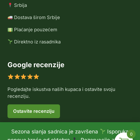
Srbija
Dostava širom Srbije
Plaćanje pouzećem
Direktno iz rasadnika
Google recenzije
Pogledajte iskustva naših kupaca i ostavite svoju
recenziju.
Ostavite recenziju
Sezona slanja sadnica je završena
Isporuka
0
© 2026 Rasadnik Voće Delux •
Politika privatnosti
•